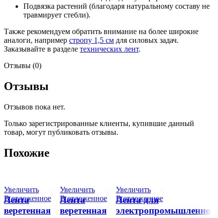
Подвязка растений (благодаря натуральному составу не
травмирует стебли).
Также рекомендуем обратить внимание на более широкие
аналоги, например
стропу 1,5 см
для силовых задач.
Заказывайте в разделе
технических лент
.
Отзывы (0)
Отзывы
Отзывов пока нет.
Только зарегистрированные клиенты, купившие данный
товар, могут публиковать отзывы.
Похожие
Увеличить
Увеличить
Увеличить
В отложенное
В отложенное
В отложенное
Лента
Лента
Лента для
веретенная
веретенная
электропромышленнос