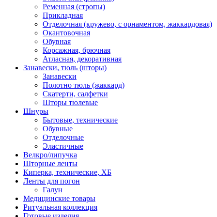
Ременная (стропы)
Прикладная
Отделочная (кружево, с орнаментом, жаккардовая)
Окантовочная
Обувная
Корсажная, брючная
Атласная, декоративная
Занавески, тюль (шторы)
Занавески
Полотно тюль (жаккард)
Скатерти, салфетки
Шторы тюлевые
Шнуры
Бытовые, технические
Обувные
Отделочные
Эластичные
Велкро/липучка
Шторные ленты
Киперка, технические, ХБ
Ленты для погон
Галун
Медицинские товары
Ритуальная коллекция
Готовые изделия