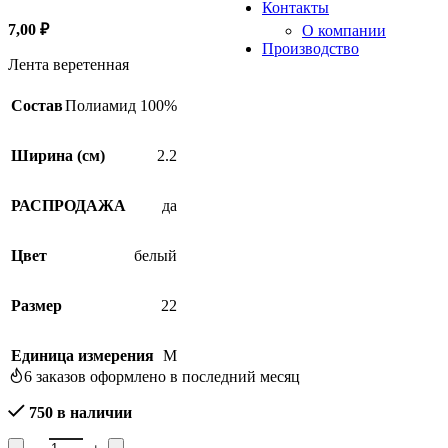
Контакты
7,00
₽
О компании
Производство
Лента веретенная
Состав
Полиамид 100%
Ширина (см)
2.2
РАСПРОДАЖА
да
Цвет
белый
Размер
22
Единица измерения
М
6
заказов оформлено в последний месяц
750 в наличии
Количество товара Лента веретенная 2С278-Г50, ширина 2,2 см