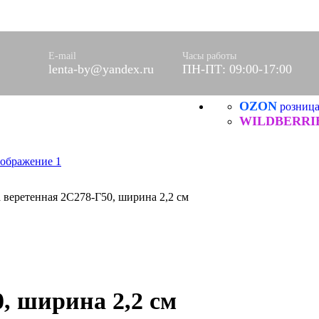
ючная
оративные
ические, ХБ
E-mail
Часы работы
оры)
lenta-by@yandex.ru
ПН-ПТ: 09:00-17:00
вое
фетки
OZON
розниц
ые
WILDBERRI
ХБ
ические
 веретенная 2С278-Г50, ширина 2,2 см
Я
нитей
, ширина 2,2 см