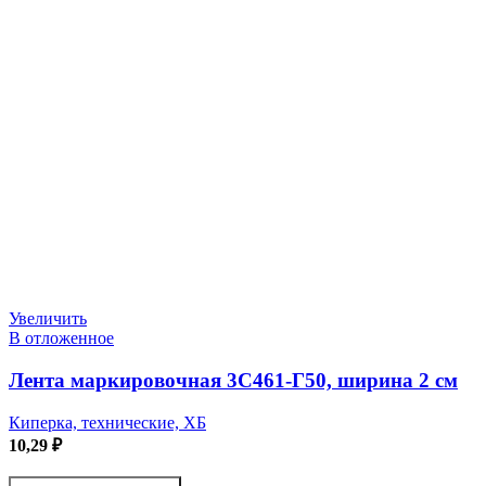
Увеличить
В отложенное
Лента маркировочная 3С461-Г50, ширина 2 см
Киперка, технические, ХБ
10,29
₽