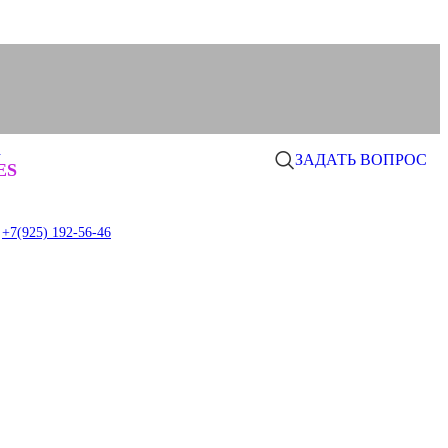
а
ЗАДАТЬ ВОПРОС
0
ES
item
+7(925) 192-56-46