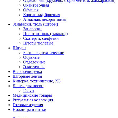
Отделочная (кружево, с орнаментом, жаккардовая)
Окантовочная
Обувная
Корсажная, брючная
Атласная, декоративная
Занавески, тюль (шторы)
Занавески
Полотно тюль (жаккард)
Скатерти, салфетки
Шторы тюлевые
Шнуры
Бытовые, технические
Обувные
Отделочные
Эластичные
Велкро/липучка
Шторные ленты
Киперка, технические, ХБ
Ленты для погон
Галун
Медицинские товары
Ритуальная коллекция
Готовые изделия
Ножницы и нитки