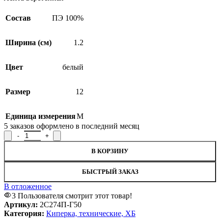
Состав
ПЭ 100%
Ширина (см)
1.2
Цвет
белый
Размер
12
Единица измерения
М
5
заказов оформлено в последний месяц
SALE
Количество товара Лента веретенная 2С274П-Г50, ширина 1,2 
В КОРЗИНУ
БЫСТРЫЙ ЗАКАЗ
В отложенное
3
Пользователя смотрит этот товар!
Артикул:
2С274П-Г50
Категория:
Киперка, технические, ХБ