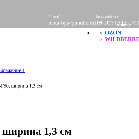
ое
етки
е
E-mail
Часы работы
lenta-by@yandex.ru
ПН-ПТ: 09:00-17:
РОЗНИЦА
OZON
Б
WILDBERRI
ческие
-Г50, ширина 1,3 см
 ширина 1,3 см
итей