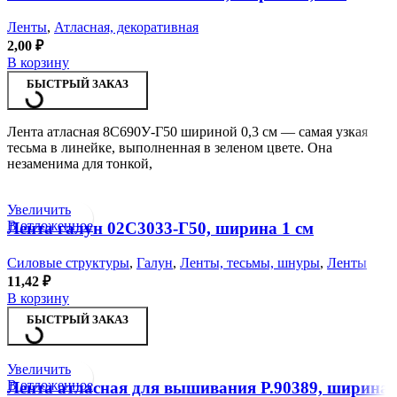
Ленты
,
Атласная, декоративная
2,00
₽
В корзину
БЫСТРЫЙ ЗАКАЗ
Лента атласная 8С690У-Г50 шириной 0,3 см — самая узкая
тесьма в линейке, выполненная в зеленом цвете. Она
незаменима для тонкой,
Увеличить
В отложенное
Лента галун 02С3033-Г50, ширина 1 см
Силовые структуры
,
Галун
,
Ленты, тесьмы, шнуры
,
Ленты
11,42
₽
В корзину
БЫСТРЫЙ ЗАКАЗ
Увеличить
В отложенное
Лента атласная для вышивания Р.90389, ширина