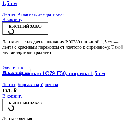
1,5 см
Ленты
,
Атласная, декоративная
В корзину
БЫСТРЫЙ ЗАКАЗ
Лента атласная для вышивания Р.90389 шириной 1,5 см —
лента с красивым переходом от желтого к сиреневому. Такой
нестандартный градиент
Увеличить
В отложенное
Лента брючная 1С79-Г50, ширина 1,5 см
Ленты
,
Корсажная, брючная
10,12
₽
В корзину
БЫСТРЫЙ ЗАКАЗ
Лента брючная