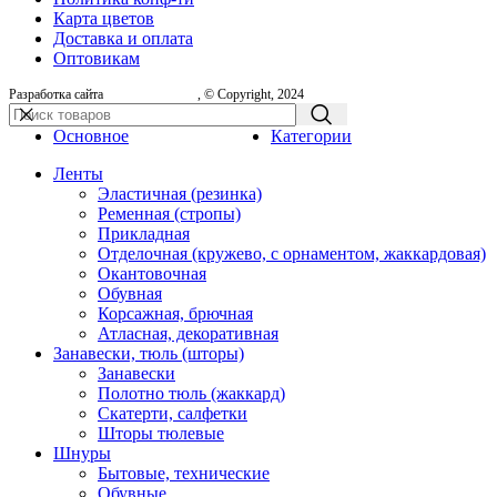
Карта цветов
Доставка и оплата
Оптовикам
Разработка сайта
, © Copyright, 2024
Основное
Категории
Ленты
Эластичная (резинка)
Ременная (стропы)
Прикладная
Отделочная (кружево, с орнаментом, жаккардовая)
Окантовочная
Обувная
Корсажная, брючная
Атласная, декоративная
Занавески, тюль (шторы)
Занавески
Полотно тюль (жаккард)
Скатерти, салфетки
Шторы тюлевые
Шнуры
Бытовые, технические
Обувные