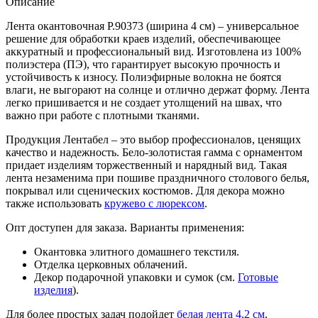
Описание
Лента окантовочная Р.90373 (ширина 4 см) – универсальное
решение для обработки краев изделий, обеспечивающее
аккуратный и профессиональный вид. Изготовлена из 100%
полиэстера (ПЭ), что гарантирует высокую прочность и
устойчивость к износу. Полиэфирные волокна не боятся
влаги, не выгорают на солнце и отлично держат форму. Лента
легко пришивается и не создает утолщений на швах, что
важно при работе с плотными тканями.
Продукция Лентабел – это выбор профессионалов, ценящих
качество и надежность. Бело-золотистая гамма с орнаментом
придает изделиям торжественный и нарядный вид. Такая
лента незаменима при пошиве праздничного столового белья,
покрывал или сценических костюмов. Для декора можно
также использовать
кружево с люрексом
.
Опт доступен для заказа. Варианты применения:
Окантовка элитного домашнего текстиля.
Отделка церковных облачений.
Декор подарочной упаковки и сумок (см.
Готовые
изделия
).
Для более простых задач подойдет
белая лента 4,2 см
.