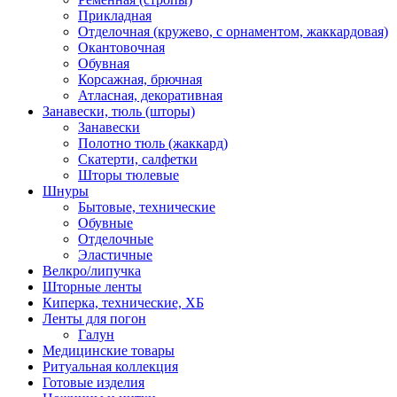
Прикладная
Отделочная (кружево, с орнаментом, жаккардовая)
Окантовочная
Обувная
Корсажная, брючная
Атласная, декоративная
Занавески, тюль (шторы)
Занавески
Полотно тюль (жаккард)
Скатерти, салфетки
Шторы тюлевые
Шнуры
Бытовые, технические
Обувные
Отделочные
Эластичные
Велкро/липучка
Шторные ленты
Киперка, технические, ХБ
Ленты для погон
Галун
Медицинские товары
Ритуальная коллекция
Готовые изделия