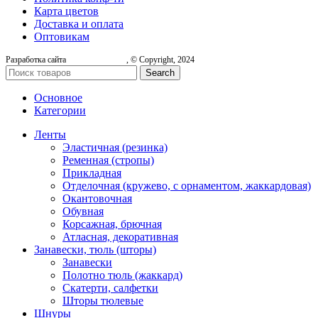
Карта цветов
Доставка и оплата
Оптовикам
Разработка сайта
, © Copyright, 2024
Search
Основное
Категории
Ленты
Эластичная (резинка)
Ременная (стропы)
Прикладная
Отделочная (кружево, с орнаментом, жаккардовая)
Окантовочная
Обувная
Корсажная, брючная
Атласная, декоративная
Занавески, тюль (шторы)
Занавески
Полотно тюль (жаккард)
Скатерти, салфетки
Шторы тюлевые
Шнуры