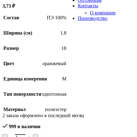
Оптовикам
Контакты
3,73
₽
О компании
Состав
ПЭ 100%
Производство
Ширина (см)
1.8
Размер
18
Цвет
оранжевый
SALE
Единица измерения
М
Тип поверхности
однотонная
Материал
полиэстер
2
заказа оформлено в последний месяц
999 в наличии
Количество товара Тесьма вязаная окантовочная 3С235-Г50, ши