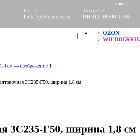
ое
РОЗНИЦА
етки
E-mail
Часы работы
lenta-by@yandex.ru
ПН-ПТ: 09:00-17:00
е
OZON
Б
ческие
WILDBERRIE
кантовочная 3С235-Г50, ширина 1,8 см
я 3С235-Г50, ширина 1,8 см
итей