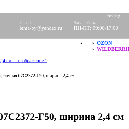
оры)
вое
РОЗНИЦА
фетки
E-mail
Часы работы
lenta-by@yandex.ru
ПН-ПТ: 09:00-17:00
ые
OZON
ХБ
ические
WILDBERRI
тделочная 07С2372-Г50, ширина 2,4 см
07С2372-Г50, ширина 2,4 см