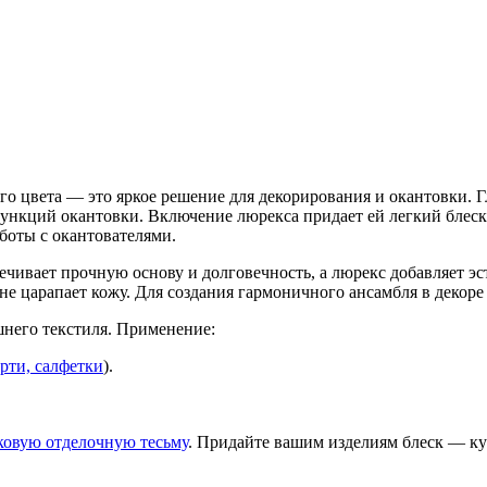
ого цвета — это яркое решение для декорирования и окантовки.
кций окантовки. Включение люрекса придает ей легкий блеск и
боты с окантователями.
печивает прочную основу и долговечность, а люрекс добавляет э
 не царапает кожу. Для создания гармоничного ансамбля в декор
шнего текстиля. Применение:
рти, салфетки
).
ковую отделочную тесьму
. Придайте вашим изделиям блеск — ку