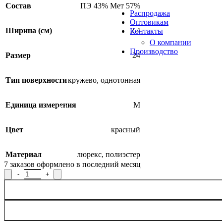
Продукция из арамидных 
Состав
ПЭ 43% Мет 57%
Распродажа
Оптовикам
Ширина (см)
2.4
Контакты
О компании
Производство
Размер
24
Тип поверхности
кружево
,
однотонная
Единица измерения
М
SALE
Цвет
красный
Материал
люрекс
,
полиэстер
7
заказов оформлено в последний месяц
Количество товара Тесьма вязаная отделочная 07С2372-Г50, ши