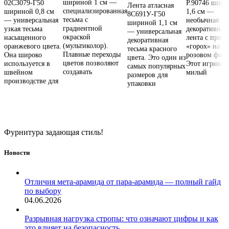
шириной 1 см —
02С3079-Г50
Р.90746 шир
Лента атласная
специализированная
шириной 0,8 см
1,6 см —
8С691У-Г50
тесьма с
— универсальная
необычная
шириной 1,1 см
градиентной
узкая тесьма
декоративная
— универсальная
окраской
насыщенного
лента с прин
декоративная
(мультиколор).
оранжевого цвета.
«горох» на
тесьма красного
Плавные переходы
Она широко
розовом фоне
цвета. Это один из
цветов позволяют
используется в
Этот игривый
самых популярных
создавать
швейном
милый
размеров для
производстве для
упаковки
Фурнитура задающая стиль!
Новости
Отличия мета-арамида от пара-арамида — полный гайд
по выбору
04.06.2026
Разрывная нагрузка стропы: что означают цифры и как
это влияет на безопасность