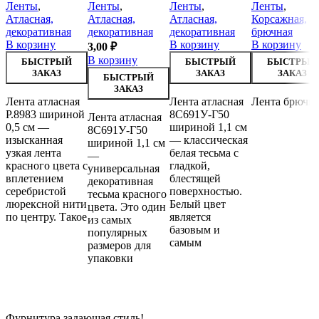
Ленты
,
Ленты
,
Ленты
,
Ленты
,
Атласная,
Атласная,
Атласная,
Корсажная,
декоративная
декоративная
декоративная
брючная
В корзину
В корзину
В корзину
3,00
₽
В корзину
БЫСТРЫЙ
БЫСТРЫЙ
БЫСТРЫЙ
ЗАКАЗ
ЗАКАЗ
ЗАКАЗ
БЫСТРЫЙ
ЗАКАЗ
Лента атласная
Лента атласная
Лента брючн
Р.8983 шириной
8С691У-Г50
Лента атласная
0,5 см —
шириной 1,1 см
8С691У-Г50
изысканная
— классическая
шириной 1,1 см
узкая лента
белая тесьма с
—
красного цвета с
гладкой,
универсальная
вплетением
блестящей
декоративная
серебристой
поверхностью.
тесьма красного
люрексной нити
Белый цвет
цвета. Это один
по центру. Такое
является
из самых
базовым и
популярных
самым
размеров для
упаковки
Фурнитура задающая стиль!