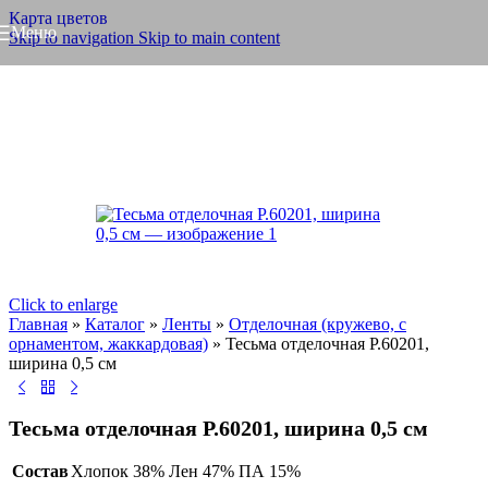
Карта цветов
Меню
Skip to navigation
Skip to main content
Click to enlarge
Главная
»
Каталог
»
Ленты
»
Отделочная (кружево, с
орнаментом, жаккардовая)
»
Тесьма отделочная Р.60201,
ширина 0,5 см
Тесьма отделочная Р.60201, ширина 0,5 см
Состав
Хлопок 38% Лен 47% ПА 15%