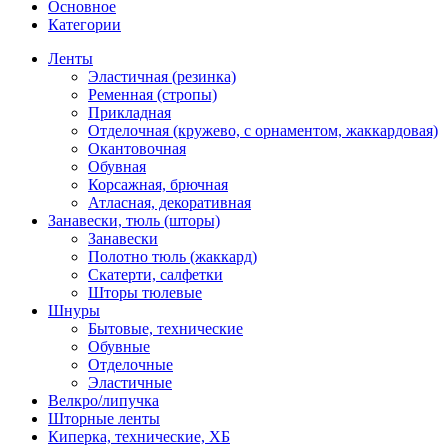
Основное
Категории
Ленты
Эластичная (резинка)
Ременная (стропы)
Прикладная
Отделочная (кружево, с орнаментом, жаккардовая)
Окантовочная
Обувная
Корсажная, брючная
Атласная, декоративная
Занавески, тюль (шторы)
Занавески
Полотно тюль (жаккард)
Скатерти, салфетки
Шторы тюлевые
Шнуры
Бытовые, технические
Обувные
Отделочные
Эластичные
Велкро/липучка
Шторные ленты
Киперка, технические, ХБ