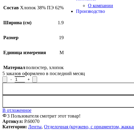
О компании
Состав
Хлопок 38% ПЭ 62%
Производство
Ширина (см)
1.9
Размер
19
Единица измерения
М
Материал
полиэстер
,
хлопок
5
заказов оформлено в последний месяц
Количество товара Тесьма прикладная Р.60070, ширина 1,9 см
В отложенное
3
Пользователя смотрит этот товар!
Артикул:
Р.60070
Категории:
Ленты
,
Отделочная (кружево, с орнаментом, жакка