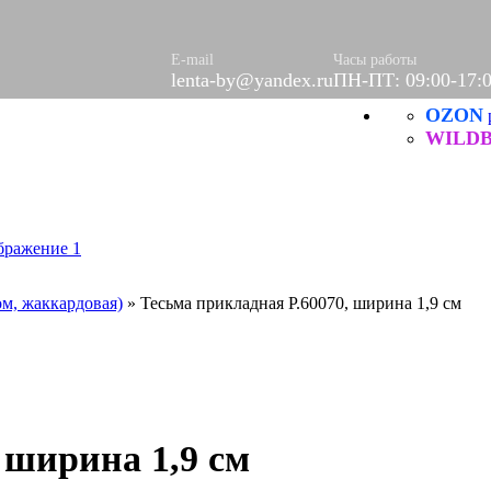
(шторы)
E-mail
Часы работы
левое
lenta-by@yandex.ru
ПН-ПТ: 09:00-17:
салфетки
OZON
евые
WILDB
и ХБ
ехнические
е
е
ы
ом, жаккардовая)
»
Тесьма прикладная Р.60070, ширина 1,9 см
Ы
РЫ
ЦИЯ
ых нитей
 ширина 1,9 см