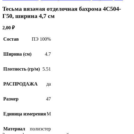
Тесьма вязаная отделочная бахрома 4С504-
SALE
Г50, ширина 4,7 см
2,00
₽
Состав
ПЭ 100%
Ширина (см)
4.7
Плотность (гр/м)
5.51
РАСПРОДАЖА
да
Размер
47
Единица измерения
М
Материал
полиэстер