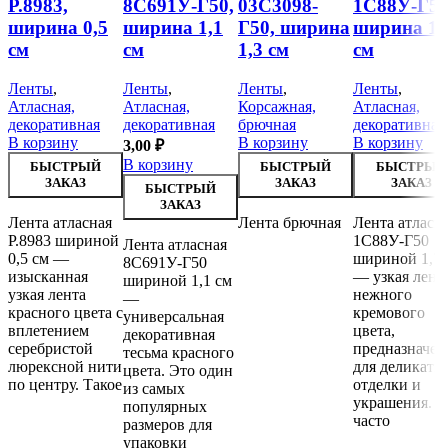
Р.8983,
8С691У-Г50,
03С3098-
1С88У-Г50
ширина 0,5
ширина 1,1
Г50, ширина
ширина 1,
см
см
1,3 см
см
Ленты
,
Ленты
,
Ленты
,
Ленты
,
Атласная,
Атласная,
Корсажная,
Атласная,
декоративная
декоративная
брючная
декоративная
В корзину
В корзину
В корзину
3,00
₽
В корзину
БЫСТРЫЙ
БЫСТРЫЙ
БЫСТРЫЙ
ЗАКАЗ
ЗАКАЗ
ЗАКАЗ
БЫСТРЫЙ
ЗАКАЗ
Лента атласная
Лента брючная
Лента атласн
Р.8983 шириной
1С88У-Г50
Лента атласная
0,5 см —
шириной 1,7 
8С691У-Г50
изысканная
— узкая лент
шириной 1,1 см
узкая лента
нежного
—
красного цвета с
кремового
универсальная
вплетением
цвета,
декоративная
серебристой
предназначен
тесьма красного
люрексной нити
для деликатн
цвета. Это один
по центру. Такое
отделки и
из самых
украшения. Е
популярных
часто
размеров для
упаковки