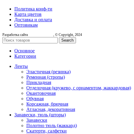
Политика конф-ти
Карта цветов
Доставка и оплата
Оптовикам
Разработка сайта
, © Copyright, 2024
Search
Основное
Категории
Ленты
Эластичная (резинка)
Ременная (стропы)
Прикладная
Отделочная (кружево, с орнаментом, жаккардовая)
Окантовочная
Обувная
Корсажная, брючная
Атласная, декоративная
Занавески, тюль (шторы)
Занавески
Полотно тюль (жаккард)
Скатерти, салфетки