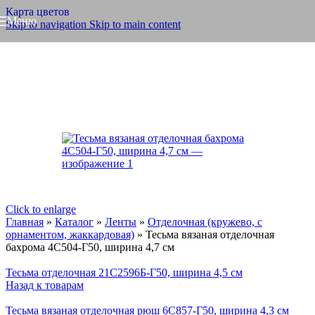
Карта цветов
Меню
Skip to navigation
Skip to main content
Click to enlarge
Главная
»
Каталог
»
Ленты
»
Отделочная (кружево, с
орнаментом, жаккардовая)
»
Тесьма вязаная отделочная
бахрома 4С504-Г50, ширина 4,7 см
Тесьма отделочная 21С2596Б-Г50, ширина 4,5 см
Назад к товарам
Тесьма вязаная отделочная рюш 6С857-Г50, ширина 4,3 см