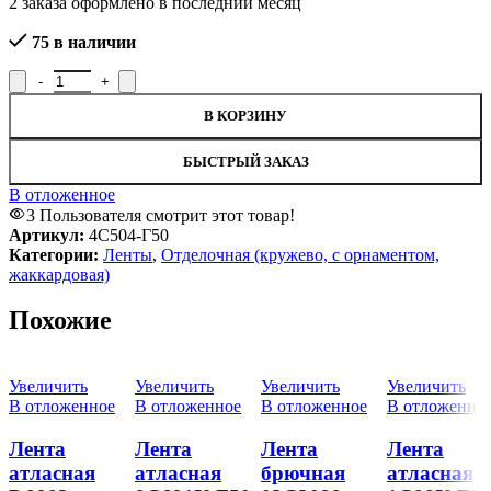
2
заказа оформлено в последний месяц
75 в наличии
Количество товара Тесьма вязаная отделочная бахрома 4С504-Г
В КОРЗИНУ
БЫСТРЫЙ ЗАКАЗ
В отложенное
3
Пользователя смотрит этот товар!
Артикул:
4С504-Г50
Категории:
Ленты
,
Отделочная (кружево, с орнаментом,
жаккардовая)
Похожие
Увеличить
Увеличить
Увеличить
Увеличить
В отложенное
В отложенное
В отложенное
В отложенно
Лента
Лента
Лента
Лента
атласная
атласная
брючная
атласная