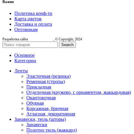
Важно
Политика конф-ти
Карта цветов
Доставка и оплата
Оптовикам
Разработка сайта
, © Copyright, 2024
Search
Основное
Категории
Ленты
Эластичная (резинка)
Ременная (стропы)
Прикладная
Отделочная (кружево, с орнаментом, жаккардовая)
Окантовочная
Обувная
Корсажная, брючная
Атласная, декоративная
Занавески, тюль (шторы)
Занавески
Полотно тюль (жаккард)