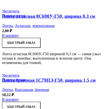
Увеличить
В отложенное
Лента атласная 8С690У-Г50, ширина 0,3 см
Ленты
,
Атласная, декоративная
2,00
₽
В корзину
БЫСТРЫЙ ЗАКАЗ
Лента атласная 8С690У-Г50 шириной 0,3 см — самая узкая
тесьма в линейке, выполненная в зеленом цвете. Она
незаменима для тонкой,
Увеличить
В отложенное
Лента брючная 1С79ПЭ-Г50, ширина 1,5 см
Ленты
,
Корсажная, брючная
10,12
₽
В корзину
БЫСТРЫЙ ЗАКАЗ