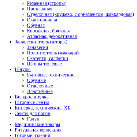
Ременная (стропы)
Прикладная
Отделочная (кружево, с орнаментом, жаккардовая)
Окантовочная
Обувная
Корсажная, брючная
Атласная, декоративная
Занавески, тюль (шторы)
Занавески
Полотно тюль (жаккард)
Скатерти, салфетки
Шторы тюлевые
Шнуры
Бытовые, технические
Обувные
Отделочные
Эластичные
Велкро/липучка
Шторные ленты
Киперка, технические, ХБ
Ленты для погон
Галун
Медицинские товары
Ритуальная коллекция
Готовые изделия