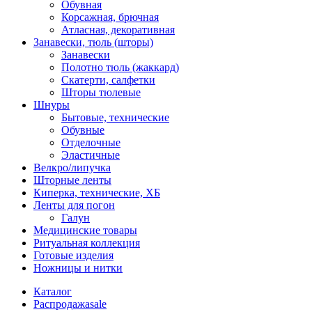
Обувная
Корсажная, брючная
Атласная, декоративная
Занавески, тюль (шторы)
Занавески
Полотно тюль (жаккард)
Скатерти, салфетки
Шторы тюлевые
Шнуры
Бытовые, технические
Обувные
Отделочные
Эластичные
Велкро/липучка
Шторные ленты
Киперка, технические, ХБ
Ленты для погон
Галун
Медицинские товары
Ритуальная коллекция
Готовые изделия
Ножницы и нитки
Каталог
Распродажа
sale