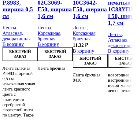
Р.8983,
02С3069-
10С3642-
печатью
ширина 0,5
Г50, ширина
Г50, ширина
1С88УП3-
см
1,6 см
1,6 см
Г50, шири
1,7 см
Ленты
,
Ленты
,
Ленты
,
Атласная,
Корсажная,
Корсажная,
Ленты
,
декоративная
брючная
брючная
Атласная,
В корзину
В корзину
11,32
₽
декоративная
В корзину
В корзину
БЫСТРЫЙ
БЫСТРЫЙ
ЗАКАЗ
ЗАКАЗ
БЫСТРЫЙ
БЫСТРЫЙ
ЗАКАЗ
ЗАКАЗ
Лента атласная
Лента брючная
Р.8983 шириной
Лента брючная
новогоднее
0,5 см —
8416
настроение с
изысканная узкая
новой коллекц
лента красного
лент с печатью!
цвета с
вплетением
серебристой
люрексной нити
по центру. Такое