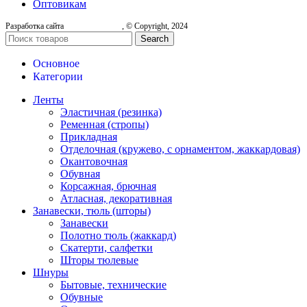
Оптовикам
Разработка сайта
, © Copyright, 2024
Search
Основное
Категории
Ленты
Эластичная (резинка)
Ременная (стропы)
Прикладная
Отделочная (кружево, с орнаментом, жаккардовая)
Окантовочная
Обувная
Корсажная, брючная
Атласная, декоративная
Занавески, тюль (шторы)
Занавески
Полотно тюль (жаккард)
Скатерти, салфетки
Шторы тюлевые
Шнуры
Бытовые, технические
Обувные