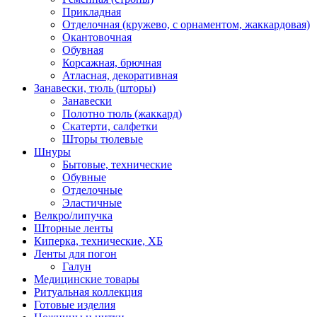
Прикладная
Отделочная (кружево, с орнаментом, жаккардовая)
Окантовочная
Обувная
Корсажная, брючная
Атласная, декоративная
Занавески, тюль (шторы)
Занавески
Полотно тюль (жаккард)
Скатерти, салфетки
Шторы тюлевые
Шнуры
Бытовые, технические
Обувные
Отделочные
Эластичные
Велкро/липучка
Шторные ленты
Киперка, технические, ХБ
Ленты для погон
Галун
Медицинские товары
Ритуальная коллекция
Готовые изделия