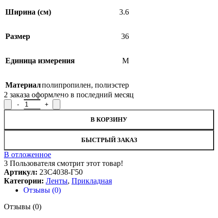
Ширина (см)
3.6
Размер
36
Единица измерения
М
Материал
полипропилен
,
полиэстер
2
заказа оформлено в последний месяц
SALE
Количество товара Лента прикладная для мебели 23С4038-Г50, 
В КОРЗИНУ
БЫСТРЫЙ ЗАКАЗ
В отложенное
3
Пользователя смотрит этот товар!
Артикул:
23С4038-Г50
Категории:
Ленты
,
Прикладная
Отзывы (0)
Отзывы (0)