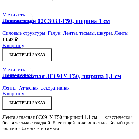
Увеличить
В отложенное
Лента галун 02С3033-Г50, ширина 1 см
Силовые структуры
,
Галун
,
Ленты, тесьмы, шнуры
,
Ленты
11,42
₽
В корзину
БЫСТРЫЙ ЗАКАЗ
Увеличить
В отложенное
Лента атласная 8С691У-Г50, ширина 1,1 см
Ленты
,
Атласная, декоративная
В корзину
БЫСТРЫЙ ЗАКАЗ
Лента атласная 8С691У-Г50 шириной 1,1 см — классическая
белая тесьма с гладкой, блестящей поверхностью. Белый цвет
является базовым и самым