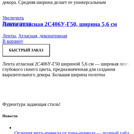
декора. Средняя ширина делает ее универсальным
Увеличить
В отложенное
Лента атласная 2С406У-Г50, ширина 5,6 см
Ленты
,
Атласная, декоративная
В корзину
БЫСТРЫЙ ЗАКАЗ
Лента атласная 2С406У-Г50 шириной 5,6 см — широкая лента
глубокого синего цвета, предназначенная для создания
выразительного декора. Большая ширина полотна
Фурнитура задающая стиль!
Новости
Отличия мета-арамида от пара-арамида — полный гайд