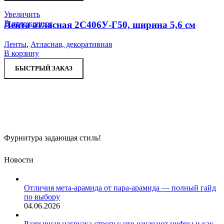
Увеличить
В отложенное
Лента атласная 2С406У-Г50, ширина 5,6 см
Ленты
,
Атласная, декоративная
В корзину
БЫСТРЫЙ ЗАКАЗ
Фурнитура задающая стиль!
Новости
Отличия мета-арамида от пара-арамида — полный гайд
по выбору
04.06.2026
Разрывная нагрузка стропы: что означают цифры и как