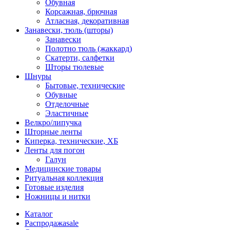
Обувная
Корсажная, брючная
Атласная, декоративная
Занавески, тюль (шторы)
Занавески
Полотно тюль (жаккард)
Скатерти, салфетки
Шторы тюлевые
Шнуры
Бытовые, технические
Обувные
Отделочные
Эластичные
Велкро/липучка
Шторные ленты
Киперка, технические, ХБ
Ленты для погон
Галун
Медицинские товары
Ритуальная коллекция
Готовые изделия
Ножницы и нитки
Каталог
Распродажа
sale