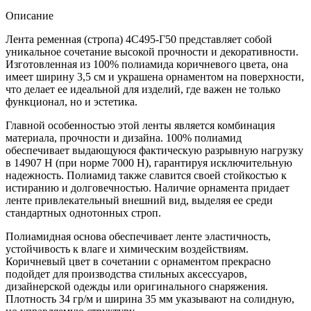
Описание
Лента ременная (стропа) 4С495-Г50 представляет собой
уникальное сочетание высокой прочности и декоративности.
Изготовленная из 100% полиамида коричневого цвета, она
имеет ширину 3,5 см и украшена орнаментом на поверхности,
что делает ее идеальной для изделий, где важен не только
функционал, но и эстетика.
Главной особенностью этой ленты является комбинация
материала, прочности и дизайна. 100% полиамид
обеспечивает выдающуюся фактическую разрывную нагрузку
в 14907 H (при норме 7000 H), гарантируя исключительную
надежность. Полиамид также славится своей стойкостью к
истиранию и долговечностью. Наличие орнамента придает
ленте привлекательный внешний вид, выделяя ее среди
стандартных однотонных строп.
Полиамидная основа обеспечивает ленте эластичность,
устойчивость к влаге и химическим воздействиям.
Коричневый цвет в сочетании с орнаментом прекрасно
подойдет для производства стильных аксессуаров,
дизайнерской одежды или оригинального снаряжения.
Плотность 34 гр/м и ширина 35 мм указывают на солидную,