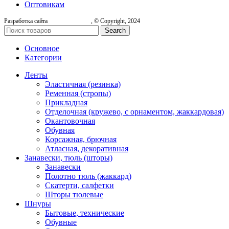
Оптовикам
Разработка сайта
, © Copyright, 2024
Search
Основное
Категории
Ленты
Эластичная (резинка)
Ременная (стропы)
Прикладная
Отделочная (кружево, с орнаментом, жаккардовая)
Окантовочная
Обувная
Корсажная, брючная
Атласная, декоративная
Занавески, тюль (шторы)
Занавески
Полотно тюль (жаккард)
Скатерти, салфетки
Шторы тюлевые
Шнуры
Бытовые, технические
Обувные