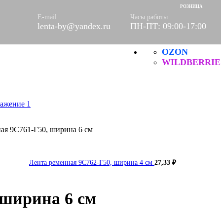
ое
РОЗНИЦА
етки
E-mail
Часы работы
lenta-by@yandex.ru
ПН-ПТ: 09:00-17:00
е
OZON
Б
ческие
WILDBERRIE
ая 9С761-Г50, ширина 6 см
Лента ременная 9С762-Г50, ширина 4 см
27,33
₽
 ширина 6 см
итей