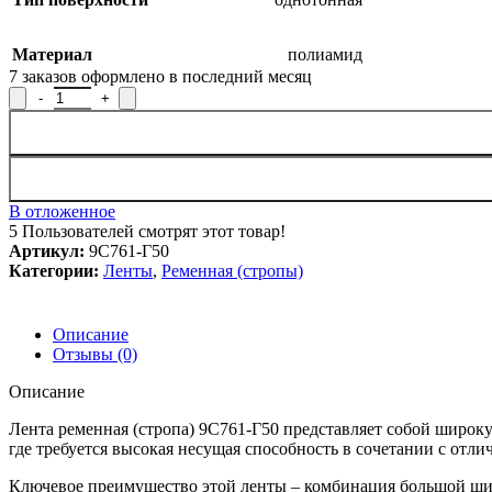
Материал
полиамид
7
заказов оформлено в последний месяц
Количество товара Лента ременная 9С761-Г50, ширина 6 см
В отложенное
5
Пользователей смотрят этот товар!
Артикул:
9С761-Г50
Категории:
Ленты
,
Ременная (стропы)
Описание
Отзывы (0)
Описание
Лента ременная (стропа) 9С761-Г50 представляет собой широку
где требуется высокая несущая способность в сочетании с отл
Ключевое преимущество этой ленты – комбинация большой шир