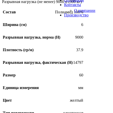
Оптовикам
Разрывная нагрузка (не менее) 9000 н (900 кг)
Контакты
О компании
Состав
Полиамид 100%
Производство
Ширина (см)
6
Разрывная нагрузка, норма (H)
9000
Плотность (гр/м)
37.9
SALE
Разрывная нагрузка, фактическая (H)
14797
Размер
60
Единица измерения
мм
Цвет
желтый
Тип поверхности
однотонная