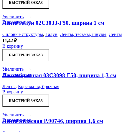
БЫСТРЫЙ ЗАКАЗ
Увеличить
В отложенное
Лента галун 02С3033-Г50, ширина 1 см
Силовые структуры
,
Галун
,
Ленты, тесьмы, шнуры
,
Ленты
11,42
₽
В корзину
БЫСТРЫЙ ЗАКАЗ
Увеличить
В отложенное
Лента брючная 03С3098-Г50, ширина 1,3 см
Ленты
,
Корсажная, брючная
В корзину
БЫСТРЫЙ ЗАКАЗ
Увеличить
В отложенное
Лента атласная Р.90746, ширина 1,6 см