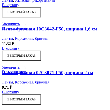
Ленты
,
Атласная, декоративная
В корзину
БЫСТРЫЙ ЗАКАЗ
Увеличить
В отложенное
Лента брючная 10С3642-Г50, ширина 1,6 см
Ленты
,
Корсажная, брючная
11,32
₽
В корзину
БЫСТРЫЙ ЗАКАЗ
Увеличить
В отложенное
Лента брючная 02С3071-Г50, ширина 2 см
Ленты
,
Корсажная, брючная
9,71
₽
В корзину
БЫСТРЫЙ ЗАКАЗ