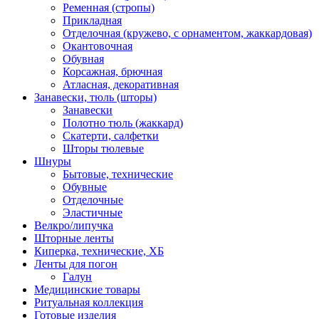
Ременная (стропы)
Прикладная
Отделочная (кружево, с орнаментом, жаккардовая)
Окантовочная
Обувная
Корсажная, брючная
Атласная, декоративная
Занавески, тюль (шторы)
Занавески
Полотно тюль (жаккард)
Скатерти, салфетки
Шторы тюлевые
Шнуры
Бытовые, технические
Обувные
Отделочные
Эластичные
Велкро/липучка
Шторные ленты
Киперка, технические, ХБ
Ленты для погон
Галун
Медицинские товары
Ритуальная коллекция
Готовые изделия