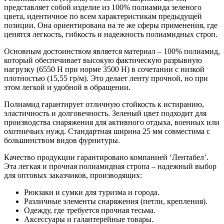
представляет собой изделие из 100% полиамида зеленого
цвета, идентичное по всем характеристикам предыдущей
позиции. Она ориентирована на те же сферы применения, где
ценятся легкость, гибкость и надежность полиамидных строп.
Основным достоинством является материал – 100% полиамид,
который обеспечивает высокую фактическую разрывную
нагрузку (6550 H при норме 3500 H) в сочетании с низкой
плотностью (15,55 гр/м). Это делает ленту прочной, но при
этом легкой и удобной в обращении.
Полиамид гарантирует отличную стойкость к истиранию,
эластичность и долговечность. Зеленый цвет подходит для
производства снаряжения для активного отдыха, военных или
охотничьих нужд. Стандартная ширина 25 мм совместима с
большинством видов фурнитуры.
Качество продукции гарантировано компанией ‘Лентабел’.
Эта легкая и прочная полиамидная стропа – надежный выбор
для оптовых заказчиков, производящих:
Рюкзаки и сумки для туризма и города.
Различные элементы снаряжения (петли, крепления).
Одежду, где требуется прочная тесьма.
Аксессуары и галантерейные товары.