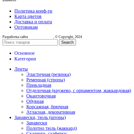
Политика конф-ти
Карта цветов
Доставка и оплата
Оптовикам
Разработка сайта
, © Copyright, 2024
Search
Основное
Категории
Ленты
Эластичная (резинка)
Ременная (стропы)
Прикладная
Отделочная (кружево, с орнаментом, жаккардовая)
Окантовочная
Обувная
Корсажная, брючная
Атласная, декоративная
Занавески, тюль (шторы)
Занавески
Полотно тюль (жаккард)
Скатерти, салфетки