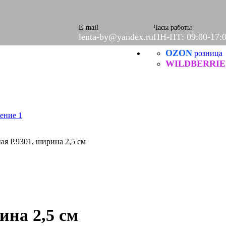
ое
етки
е
E-mail
Часы работы
lenta-by@yandex.ru
ПН-ПТ: 09:00-17:
OZON
Б
розница
ческие
WILDBERRIE
ая Р.9301, ширина 2,5 см
итей
ина 2,5 см