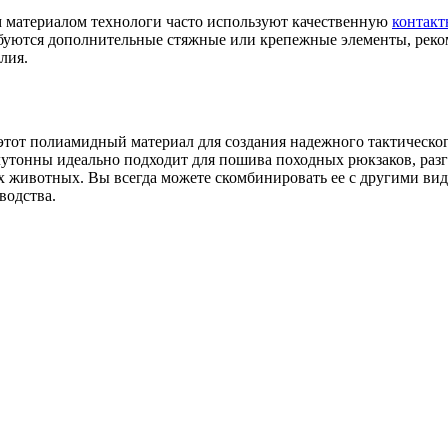
 материалом технологи часто используют качественную
контакт
ребуются дополнительные стяжные или крепежные элементы, рек
лия.
этот полиамидный материал для создания надежного тактическог
тонны идеально подходит для пошива походных рюкзаков, разг
х животных. Вы всегда можете скомбинировать ее с другими ви
водства.