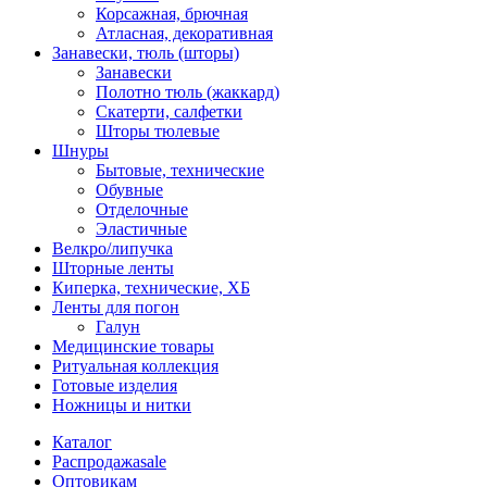
Корсажная, брючная
Атласная, декоративная
Занавески, тюль (шторы)
Занавески
Полотно тюль (жаккард)
Скатерти, салфетки
Шторы тюлевые
Шнуры
Бытовые, технические
Обувные
Отделочные
Эластичные
Велкро/липучка
Шторные ленты
Киперка, технические, ХБ
Ленты для погон
Галун
Медицинские товары
Ритуальная коллекция
Готовые изделия
Ножницы и нитки
Каталог
Распродажа
sale
Оптовикам