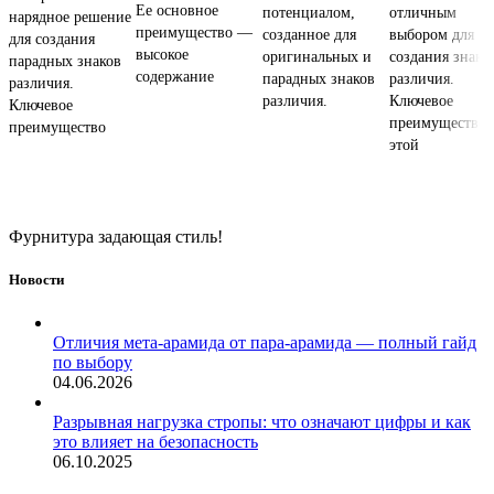
Ее основное
потенциалом,
отличным
нарядное решение
преимущество —
созданное для
выбором для
для создания
высокое
оригинальных и
создания знако
парадных знаков
содержание
парадных знаков
различия.
различия.
различия.
Ключевое
Ключевое
преимущество
преимущество
этой
Фурнитура задающая стиль!
Новости
Отличия мета-арамида от пара-арамида — полный гайд
по выбору
04.06.2026
Разрывная нагрузка стропы: что означают цифры и как
это влияет на безопасность
06.10.2025