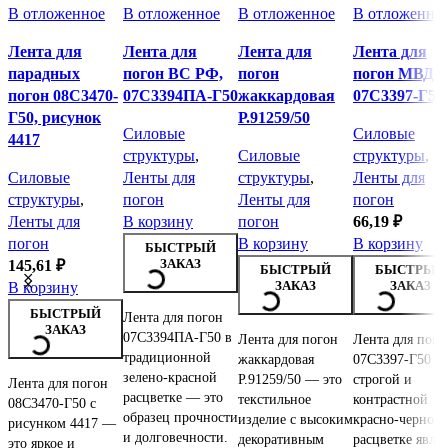
В отложенное
В отложенное
В отложенное
В отложенно
Лента для
Лента для
Лента для
Лента для
парадных
погон ВС РФ,
погон
погон МВД 
погон 08С3470-
07С3394ПА-Г50
жаккардовая
07С3397-Г50
Г50, рисунок
Р.91259/50
Силовые
Силовые
4417
структуры
,
Силовые
структуры
,
Силовые
Ленты для
структуры
,
Ленты для
структуры
,
погон
Ленты для
погон
Ленты для
В корзину
погон
66,19
₽
погон
В корзину
В корзину
БЫСТРЫЙ
ЗАКАЗ
145,61
₽
БЫСТРЫЙ
БЫСТРЫЙ
ЗАКАЗ
ЗАКАЗ
В корзину
БЫСТРЫЙ
Лента для погон
ЗАКАЗ
07С3394ПА-Г50 в
Лента для погон
Лента для пого
традиционной
жаккардовая
07С3397-Г50 в
зелено-красной
Р.91259/50 — это
строгой и
Лента для погон
расцветке — это
текстильное
контрастной
08С3470-Г50 с
образец прочности
изделие с высоким
красно-черной
рисунком 4417 —
и долговечности.
декоративным
расцветке являе
это яркое и