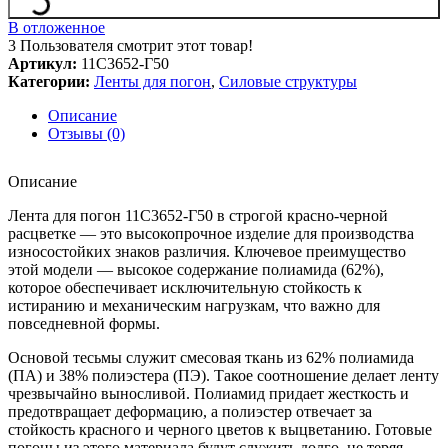
В отложенное
3
Пользователя смотрит этот товар!
Артикул:
11С3652-Г50
Категории:
Ленты для погон
,
Силовые структуры
Описание
Отзывы (0)
Описание
Лента для погон 11С3652-Г50 в строгой красно-черной
расцветке — это высокопрочное изделие для производства
износостойких знаков различия. Ключевое преимущество
этой модели — высокое содержание полиамида (62%),
которое обеспечивает исключительную стойкость к
истиранию и механическим нагрузкам, что важно для
повседневной формы.
Основой тесьмы служит смесовая ткань из 62% полиамида
(ПА) и 38% полиэстера (ПЭ). Такое соотношение делает ленту
чрезвычайно выносливой. Полиамид придает жесткость и
предотвращает деформацию, а полиэстер отвечает за
стойкость красного и черного цветов к выцветанию. Готовые
погоны из этого материала будут служить долго, не теряя