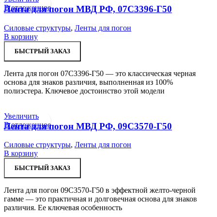
В отложенное
Лента для погон МВД РФ, 07С3396-Г50
Силовые структуры
,
Ленты для погон
В корзину
БЫСТРЫЙ ЗАКАЗ
Лента для погон 07С3396-Г50 — это классическая черная
основа для знаков различия, выполненная из 100%
полиэстера. Ключевое достоинство этой модели
Увеличить
В отложенное
Лента для погон МВД РФ, 09С3570-Г50
Силовые структуры
,
Ленты для погон
В корзину
БЫСТРЫЙ ЗАКАЗ
Лента для погон 09С3570-Г50 в эффектной желто-черной
гамме — это практичная и долговечная основа для знаков
различия. Ее ключевая особенность