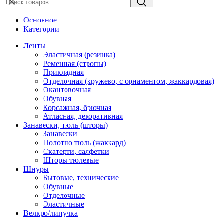
Основное
Категории
Ленты
Эластичная (резинка)
Ременная (стропы)
Прикладная
Отделочная (кружево, с орнаментом, жаккардовая)
Окантовочная
Обувная
Корсажная, брючная
Атласная, декоративная
Занавески, тюль (шторы)
Занавески
Полотно тюль (жаккард)
Скатерти, салфетки
Шторы тюлевые
Шнуры
Бытовые, технические
Обувные
Отделочные
Эластичные
Велкро/липучка