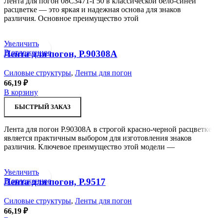
Лента для погон 08С3471-Г50 в классической бело-синей
расцветке — это яркая и надежная основа для знаков
различия. Основное преимущество этой
Увеличить
В отложенное
Лента для погон, Р.90308А
Силовые структуры
,
Ленты для погон
66,19
₽
В корзину
БЫСТРЫЙ ЗАКАЗ
Лента для погон Р.90308А в строгой красно-черной расцветке
является практичным выбором для изготовления знаков
различия. Ключевое преимущество этой модели —
Увеличить
В отложенное
Лента для погон, Р.9517
Силовые структуры
,
Ленты для погон
66,19
₽