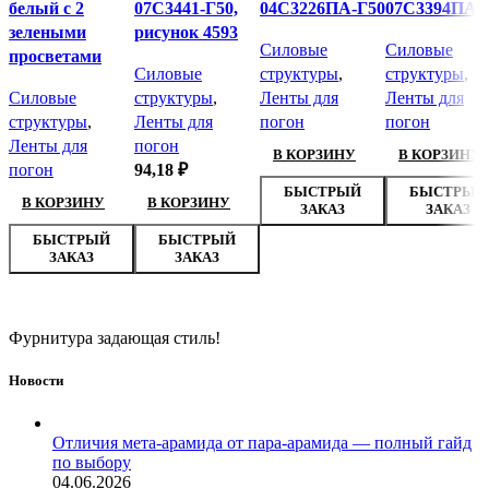
белый с 2
07С3441-Г50,
04С3226ПА-Г50
07С3394ПА-
зелеными
рисунок 4593
Силовые
Силовые
просветами
Силовые
структуры
,
структуры
,
Силовые
структуры
,
Ленты для
Ленты для
структуры
,
Ленты для
погон
погон
Ленты для
погон
В КОРЗИНУ
В КОРЗИНУ
погон
94,18
₽
БЫСТРЫЙ
БЫСТРЫЙ
В КОРЗИНУ
В КОРЗИНУ
ЗАКАЗ
ЗАКАЗ
БЫСТРЫЙ
БЫСТРЫЙ
ЗАКАЗ
ЗАКАЗ
Фурнитура задающая стиль!
Новости
Отличия мета-арамида от пара-арамида — полный гайд
по выбору
04.06.2026