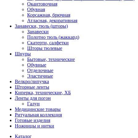
Окантовочная
Обувная
Корсажная, брючная
Атласная, декоративная
Занавески, тюль (шторы)
Занавески
Полотно тюль (жаккард)
Скатерти, салфетки
Шторы тюлевые
Шнуры
Бытовые, технические
Обувные
Отделочные
Эластичные
Велкро/липучка
Шторные ленты
Киперка, технические, ХБ
Ленты для погон
Галун
Медицинские товары
Ритуальная коллекция
Готовые изделия
Ножницы и нитки
Каталог