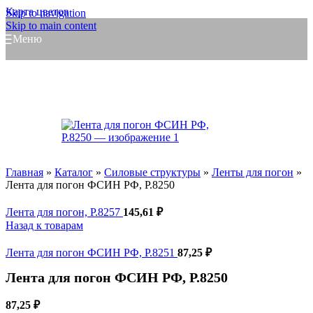
Карта цветов
Skip to navigation
Skip to main content
Меню
Главная
»
Каталог
»
Силовые структуры
»
Ленты для погон
»
Лента для погон ФСИН РФ, Р.8250
Лента для погон, Р.8257
145,61
₽
Назад к товарам
Лента для погон ФСИН РФ, Р.8251
87,25
₽
Лента для погон ФСИН РФ, Р.8250
87,25
₽