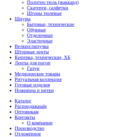
Полотно тюль (жаккард)
Скатерти, салфетки
Шторы тюлевые
Шнуры
Бытовые, технические
Обувные
Отделочные
Эластичные
Велкро/липучка
Шторные ленты
Киперка, технические, ХБ
Ленты для погон
Галун
Медицинские товары
Ритуальная коллекция
Готовые изделия
Ножницы и нитки
Каталог
Распродажа
sale
Оптовикам
Контакты
О компании
Производство
Отложенное