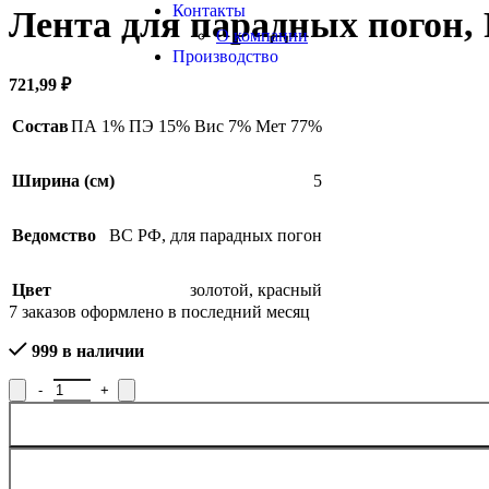
Контакты
Лента для парадных погон, 
О компании
Производство
721,99
₽
Состав
ПА 1% ПЭ 15% Вис 7% Мет 77%
Ширина (см)
5
Ведомство
ВС РФ
,
для парадных погон
Цвет
золотой
,
красный
7
заказов оформлено в последний месяц
999 в наличии
Количество товара Лента для парадных погон, Р.8889