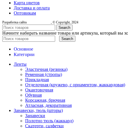
Карта цветов
Доставка и оплата
Оптовикам
Разработка сайта
, © Copyright, 2024
Search
Начните набирать название товара или артикула, который вы х
Search
Основное
Категории
Ленты
Эластичная (резинка)
Ременная (стропы)
Прикладная
Отделочная (кружево, с орнаментом, жаккардовая)
Окантовочная
Обувная
Корсажная, брючная
Атласная, декоративная
Занавески, тюль (шторы)
Занавески
Полотно тюль (жаккард)
Скатерти, салфетки