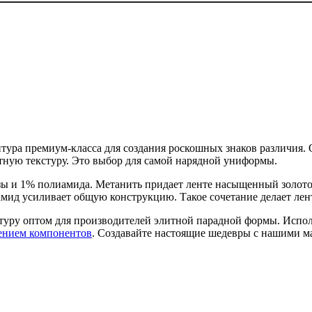
рнитура премиум-класса для создания роскошных знаков различ
иятную текстуру. Это выбор для самой нарядной униформы.
зы и 1% полиамида. Метанить придает ленте насыщенный золото
амид усиливает общую конструкцию. Такое сочетание делает лен
туру оптом для производителей элитной парадной формы. Испол
ением компонентов
. Создавайте настоящие шедевры с нашими м