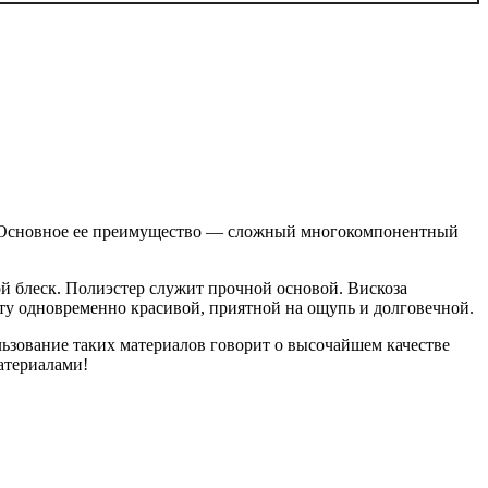
ия. Основное ее преимущество — сложный многокомпонентный
й блеск. Полиэстер служит прочной основой. Вискоза
ту одновременно красивой, приятной на ощупь и долговечной.
ьзование таких материалов говорит о высочайшем качестве
атериалами!