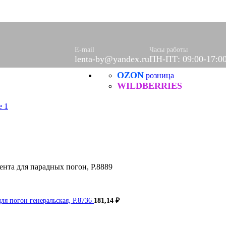
E-mail
Часы работы
lenta-by@yandex.ru
ПН-ПТ: 09:00-17:0
OZON
розница
WILDBERRIES
ента для парадных погон, Р.8889
ля погон генеральская, Р.8736
181,14
₽