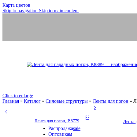
Корсажная, брючная
Карта цветов
Атласные, декоративные
Skip to navigation
Skip to main content
Киперка, технические, ХБ
Занавески, тюль (шторы)
Занавески
Полотно тюлевое
Скатерти, салфетки
Шторы тюлевые
Шнуры
Шнуры ПЭ и ХБ
Бытовые, технические
Обувные
Отделочные
Эластичные
ВЕЛКРО/ЛИПУЧКА
Click to enlarge
ШТОРНЫЕ ЛЕНТЫ
Ленты, тесьмы, шнуры
Ленты для погон
Галун
Главная
»
Каталог
»
Силовые структуры
»
Ленты для погон
»
Л
СИЛОВЫЕ СТРУКТУРЫ
МЕДИЦИНСКИЕ ТОВАРЫ
РИТУАЛЬНАЯ КОЛЛЕКЦИЯ
ГОТОВЫЕ ИЗДЕЛИЯ
Ножницы
НОЖНИЦЫ И НИТКИ
Лента для погон, Р.8779
Лента д
Продукция из арамидных нитей
ИННОВАЦИИ
Распродажа
sale
Оптовикам