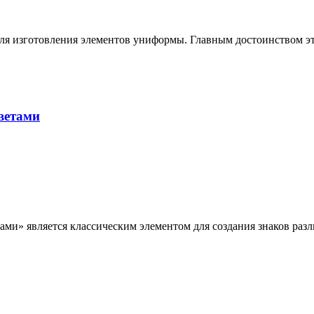
для изготовления элементов униформы. Главным достоинством эт
ветами
тами» является классическим элементом для создания знаков раз