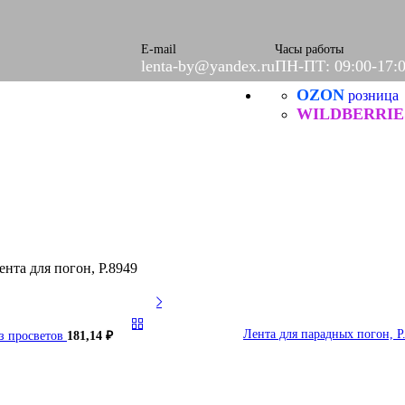
ое
етки
е
E-mail
Часы работы
lenta-by@yandex.ru
ПН-ПТ: 09:00-17:
OZON
Б
розница
ческие
WILDBERRIE
ента для погон, Р.8949
Лента для парадных погон, Р
ез просветов
181,14
₽
итей