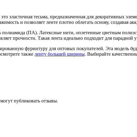
— это эластичная тесьма, предназначенная для декоративных эле
яжимость и позволяет ленте плотно облегать основу, создавая а
% полиамида (ПА). Латексные нити, оплетенные цветным полиэс
бавляет прочности. Такая лента идеально подходит для парадной
изированную фурнитуру для оптовых покупателей. Эта модель б
Посмотрите также
ленту большей ширины
. Выбирайте качественн
 могут публиковать отзывы.