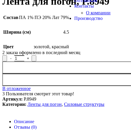
Лента для погон, Р.8949
Оптовикам
Контакты
О компании
Состав
ПА 1% ПЭ 20% Лат 79%
Производство
Ширина (см)
4.5
Цвет
золотой
,
красный
2
заказа оформлено в последний месяц
Количество товара Лента для погон, Р.8949
В отложенное
3
Пользователя смотрит этот товар!
Артикул:
Р.8949
Категории:
Ленты для погон
,
Силовые структуры
Описание
Отзывы (0)