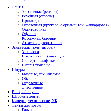
Ленты
Эластичная (резинка)
Ременная (стропы)
Прикладная
Отделочная (кружево, с орнаментом, жаккардовая)
Окантовочная
Обувная
Корсажная, брючная
Атласная, декоративная
Занавески, тюль (шторы)
Занавески
Полотно тюль (жаккард)
Скатерти, салфетки
Шторы тюлевые
Шнуры
Бытовые, технические
Обувные
Отделочные
Эластичные
Велкро/липучка
Шторные ленты
Киперка, технические, ХБ
Ленты для погон
Галун