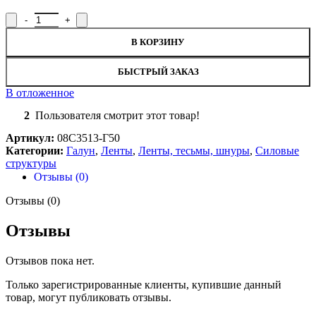
Количество товара Лента галун 08С3513-Г50, ширина 3 см жел
В КОРЗИНУ
БЫСТРЫЙ ЗАКАЗ
В отложенное
2
Пользователя смотрит этот товар!
Артикул:
08С3513-Г50
Категории:
Галун
,
Ленты
,
Ленты, тесьмы, шнуры
,
Силовые
структуры
Отзывы (0)
Отзывы (0)
Отзывы
Отзывов пока нет.
Только зарегистрированные клиенты, купившие данный
товар, могут публиковать отзывы.