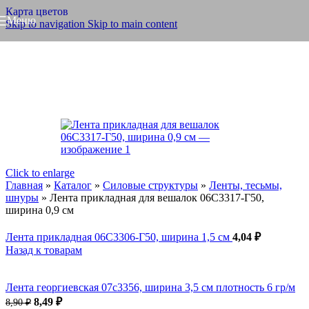
Карта цветов
Меню
Skip to navigation
Skip to main content
Click to enlarge
Главная
»
Каталог
»
Силовые структуры
»
Ленты, тесьмы,
шнуры
»
Лента прикладная для вешалок 06С3317-Г50,
ширина 0,9 см
Лента прикладная 06С3306-Г50, ширина 1,5 см
4,04
₽
Назад к товарам
Лента георгиевская 07с3356, ширина 3,5 см плотность 6 гр/м
Первоначальная
Текущая
8,49
₽
8,90
₽