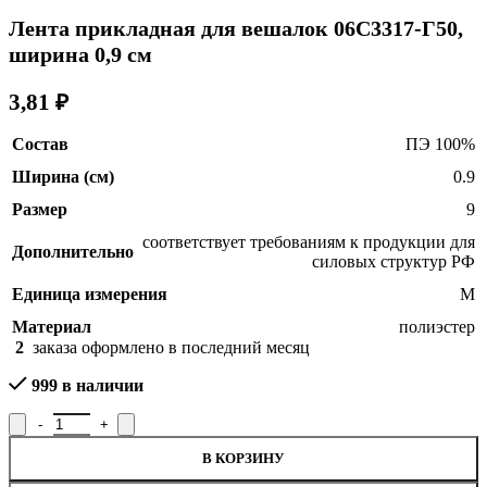
цена
цена:
составляла
Лента прикладная для вешалок 06С3317-Г50,
8,49 ₽.
8,90 ₽.
ширина 0,9 см
3,81
₽
Состав
ПЭ 100%
Ширина (см)
0.9
Размер
9
соответствует требованиям к продукции для
Дополнительно
силовых структур РФ
Единица измерения
М
Материал
полиэстер
2
заказа оформлено в последний месяц
999 в наличии
Количество товара Лента прикладная для вешалок 06С3317-Г50
В КОРЗИНУ