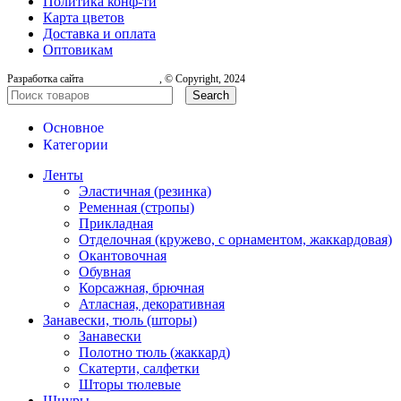
Политика конф-ти
Карта цветов
Доставка и оплата
Оптовикам
Разработка сайта
, © Copyright, 2024
Search
Основное
Категории
Ленты
Эластичная (резинка)
Ременная (стропы)
Прикладная
Отделочная (кружево, с орнаментом, жаккардовая)
Окантовочная
Обувная
Корсажная, брючная
Атласная, декоративная
Занавески, тюль (шторы)
Занавески
Полотно тюль (жаккард)
Скатерти, салфетки
Шторы тюлевые
Шнуры