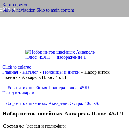
Карта цветов
Меню
Skip to navigation
Skip to main content
Click to enlarge
Главная
»
Каталог
»
Ножницы и нитки
»
Набор ниток
швейных Акварель Плюс, 45ЛЛ
Набор ниток швейных Палитра Плюс, 45ЛЛ
Назад к товарам
Набор ниток швейных Акварель Экстра, 40/3 х/б
Набор ниток швейных Акварель Плюс, 45ЛЛ
Состав
л/л (лавсан и полиэфир)