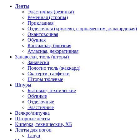
Ленты
Эластичная (резинка)
Ременная (стропы)
Прикладная
Отделочная (кружево, с орнаментом, жаккардовая)
Окантовочная
Обувная
Корсажная, брючная
Атласная, декоративная
Занавески, тюль (шторы)
Занавески
Полотно тюль (жаккард)
Скатерти, салфетки
Шторы тюлевые
Шнуры
Бытовые, технические
Обувные
Отделочные
Эластичные
Велкро/липучка
Шторные ленты
Киперка, технические, ХБ
Ленты для погон
Галун