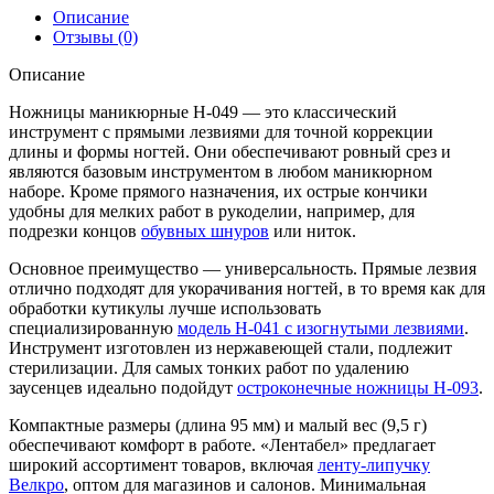
Описание
Отзывы (0)
Описание
Ножницы маникюрные Н-049 — это классический
инструмент с прямыми лезвиями для точной коррекции
длины и формы ногтей. Они обеспечивают ровный срез и
являются базовым инструментом в любом маникюрном
наборе. Кроме прямого назначения, их острые кончики
удобны для мелких работ в рукоделии, например, для
подрезки концов
обувных шнуров
или ниток.
Основное преимущество — универсальность. Прямые лезвия
отлично подходят для укорачивания ногтей, в то время как для
обработки кутикулы лучше использовать
специализированную
модель Н-041 с изогнутыми лезвиями
.
Инструмент изготовлен из нержавеющей стали, подлежит
стерилизации. Для самых тонких работ по удалению
заусенцев идеально подойдут
остроконечные ножницы Н-093
.
Компактные размеры (длина 95 мм) и малый вес (9,5 г)
обеспечивают комфорт в работе. «Лентабел» предлагает
широкий ассортимент товаров, включая
ленту-липучку
Велкро
, оптом для магазинов и салонов. Минимальная