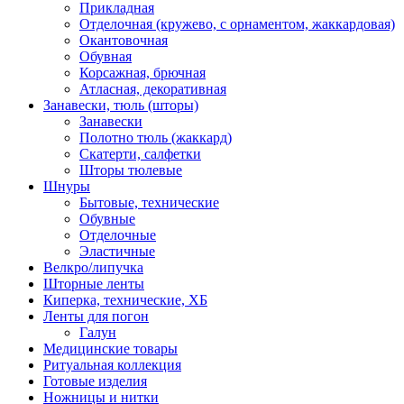
Прикладная
Отделочная (кружево, с орнаментом, жаккардовая)
Окантовочная
Обувная
Корсажная, брючная
Атласная, декоративная
Занавески, тюль (шторы)
Занавески
Полотно тюль (жаккард)
Скатерти, салфетки
Шторы тюлевые
Шнуры
Бытовые, технические
Обувные
Отделочные
Эластичные
Велкро/липучка
Шторные ленты
Киперка, технические, ХБ
Ленты для погон
Галун
Медицинские товары
Ритуальная коллекция
Готовые изделия
Ножницы и нитки