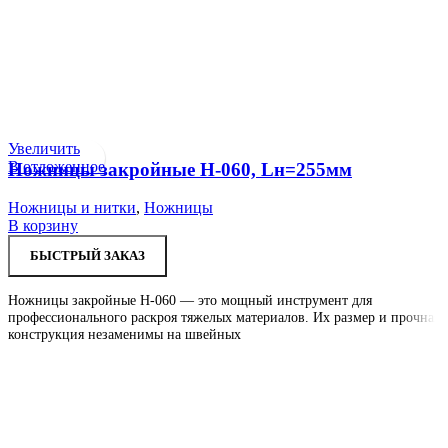
Увеличить
В отложенное
Ножницы закройные H-060, Lн=255мм
Ножницы и нитки
,
Ножницы
В корзину
БЫСТРЫЙ ЗАКАЗ
Ножницы закройные H-060 — это мощный инструмент для
профессионального раскроя тяжелых материалов. Их размер и прочная
конструкция незаменимы на швейных