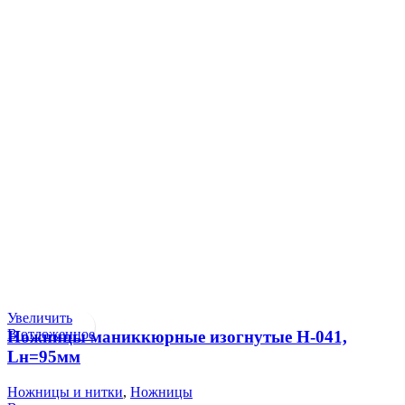
Увеличить
В отложенное
Ножницы маниккюрные изогнутые Н-041,
Lн=95мм
Ножницы и нитки
,
Ножницы