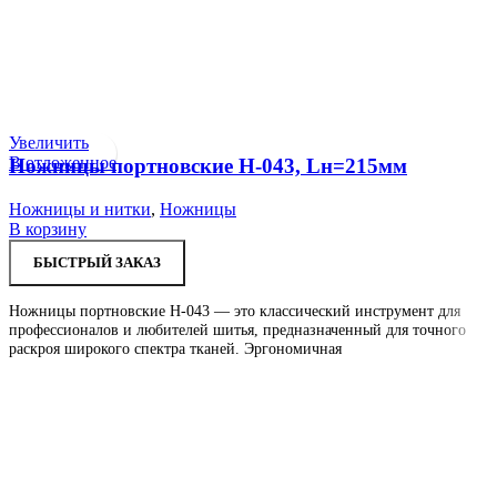
Увеличить
В отложенное
Ножницы портновские H-043, Lн=215мм
Ножницы и нитки
,
Ножницы
В корзину
БЫСТРЫЙ ЗАКАЗ
Ножницы портновские H-043 — это классический инструмент для
профессионалов и любителей шитья, предназначенный для точного
раскроя широкого спектра тканей. Эргономичная