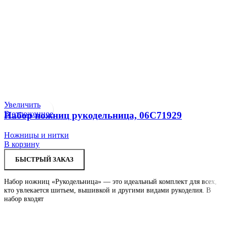
Увеличить
В отложенное
Набор ножниц рукодельница, 06С71929
Ножницы и нитки
В корзину
БЫСТРЫЙ ЗАКАЗ
Набор ножниц «Рукодельница» — это идеальный комплект для всех,
кто увлекается шитьем, вышивкой и другими видами рукоделия. В
набор входят