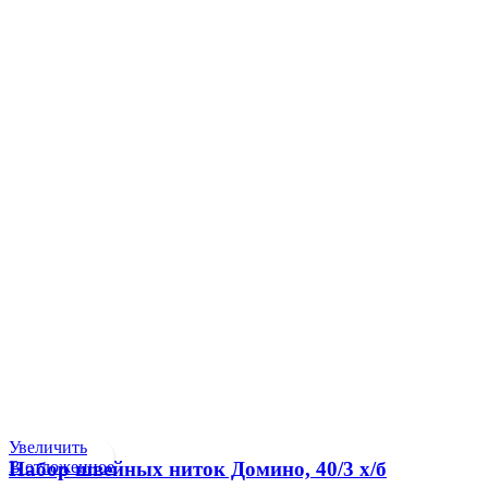
Увеличить
В отложенное
Набор швейных ниток Домино, 40/3 х/б