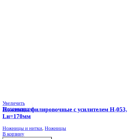
Увеличить
В отложенное
Ножницы филировочные с усилителем Н-053,
Lн=170мм
Ножницы и нитки
,
Ножницы
В корзину