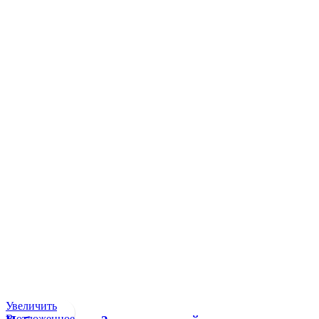
Увеличить
В отложенное