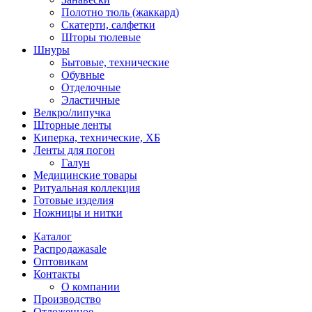
Полотно тюль (жаккард)
Скатерти, салфетки
Шторы тюлевые
Шнуры
Бытовые, технические
Обувные
Отделочные
Эластичные
Велкро/липучка
Шторные ленты
Киперка, технические, ХБ
Ленты для погон
Галун
Медицинские товары
Ритуальная коллекция
Готовые изделия
Ножницы и нитки
Каталог
Распродажа
sale
Оптовикам
Контакты
О компании
Производство
Отложенное