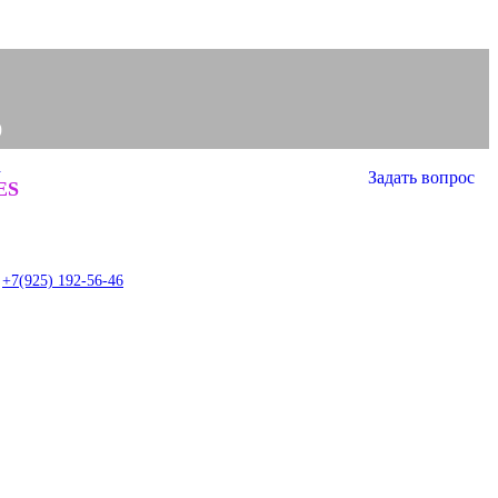
0
а
Задать вопрос
0
ES
item
+7(925) 192-56-46