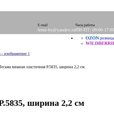
оры)
вое
фетки
ые
E-mail
Часы работы
lenta-by@yandex.ru
ПН-ПТ: 09:00-17:0
OZON
ХБ
розниц
ические
WILDBERRI
Тесьма вязаная эластичная Р.5835, ширина 2,2 см
Р.5835, ширина 2,2 см