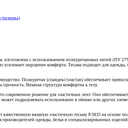
 (резинка)
 см, изготовлена с использованием полиуретановых нитей (ПУ 27
но усиливает ощущение комфорта. Тесьма подходит для одежды, 
мущество. Полиуретан (спандекс/эластан) обеспечивает превосх
а прочность. Вязаная структура комфортна к телу.
то современное решение для эластичных лент. Оно обеспечивает
 может подразумевать использование в обивке или других элеме
ет качественную вязаную эластичную тесьму Р.5835 на основе п
 производителей одежды, белья и специализированных изделий.