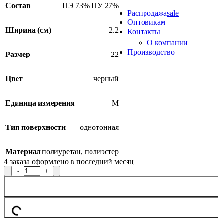
Продукция из арамидных 
Состав
ПЭ 73% ПУ 27%
Распродажа
sale
Оптовикам
Ширина (см)
2.2
Контакты
О компании
Производство
Размер
22
Цвет
черный
Единица измерения
М
Тип поверхности
однотонная
Материал
полиуретан
,
полиэстер
4
заказа оформлено в последний месяц
Количество товара Тесьма вязаная эластичная Р.5835, ширина 2,