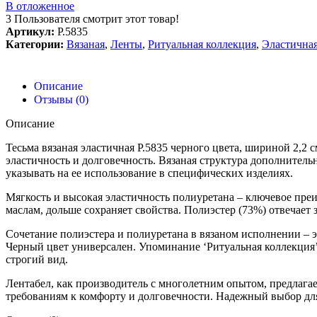
В отложенное
3
Пользователя смотрит этот товар!
Артикул:
Р.5835
Категории:
Вязаная
,
Ленты
,
Ритуальная коллекция
,
Эластичная
Описание
Отзывы (0)
Описание
Тесьма вязаная эластичная Р.5835 черного цвета, шириной 2,2
эластичность и долговечность. Вязаная структура дополнитель
указывать на ее использование в специфических изделиях.
Мягкость и высокая эластичность полиуретана – ключевое преи
маслам, дольше сохраняет свойства. Полиэстер (73%) отвечает з
Сочетание полиэстера и полиуретана в вязаном исполнении – э
Черный цвет универсален. Упоминание ‘Ритуальная коллекция’
строгий вид.
Лентабел, как производитель с многолетним опытом, предлага
требованиям к комфорту и долговечности. Надежный выбор для