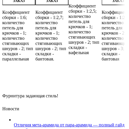
ЗАКАЗ
ЗАКАЗ
ЗАКАЗ
Коэффициент
сборки - 1:2,5;
Коэффициент
Коэффициент
Коэффициент
количество
сборки - 1:6;
сборки - 1:2,7;
сборки - 1:2;
петель для
количество
количество
количество
крючков - 1;
петель для
петель для
петель для
количество
крючков - 1;
крючков - 1;
крючков - 2;
стягивающих
количество
количество
количество
шнуров - 2; тип
стягивающих
стягивающих
стягивающих
складки -
шнуров - 2; тип
шнуров - 2; тип
шнуров - 3; т
вафельная
складки -
складки -
складки -
параллельная
бантовая.
бантовая
Фурнитура задающая стиль!
Новости
Отличия мета-арамида от пара-арамида — полный гайд