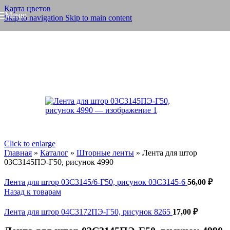
Карта цветов
Меню
Skip to navigation
Skip to main content
Click to enlarge
Главная
»
Каталог
»
Шторные ленты
»
Лента для штор
03С3145ПЭ-Г50, рисунок 4990
Лента для штор 03С3145/6-Г50, рисунок 03С3145-6
56,00
₽
Назад к товарам
Лента для штор 04С3172ПЭ-Г50, рисунок 8265
17,00
₽