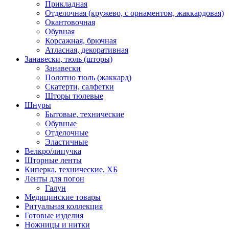
Прикладная
Отделочная (кружево, с орнаментом, жаккардовая)
Окантовочная
Обувная
Корсажная, брючная
Атласная, декоративная
Занавески, тюль (шторы)
Занавески
Полотно тюль (жаккард)
Скатерти, салфетки
Шторы тюлевые
Шнуры
Бытовые, технические
Обувные
Отделочные
Эластичные
Велкро/липучка
Шторные ленты
Киперка, технические, ХБ
Ленты для погон
Галун
Медицинские товары
Ритуальная коллекция
Готовые изделия
Ножницы и нитки