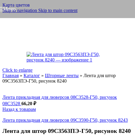
Карта цветов
Меню
Skip to navigation
Skip to main content
Click to enlarge
Главная
»
Каталог
»
Шторные ленты
»
Лента для штор
09С3563ПЭ-Г50, рисунок 8240
Лента прикладная для люверсов 08С3528-Г50, рисунок
08С3528
66,20
₽
Назад к товарам
Лента прикладная для люверсов 09С3590-Г50, рисунок 8243
Лента для штор 09С3563ПЭ-Г50, рисунок 8240