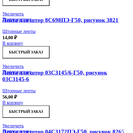
Увеличить
В отложенное
Лента для штор 8С698ПЭ-Г50, рисунок 3821
Шторные ленты
14,00
₽
В корзину
БЫСТРЫЙ ЗАКАЗ
Увеличить
В отложенное
Лента для штор 03С3145/6-Г50, рисунок
03С3145-6
Шторные ленты
56,00
₽
В корзину
БЫСТРЫЙ ЗАКАЗ
Увеличить
В отложенное
Лента для штор 04С3172ПЭ-Г50, рисунок 8265