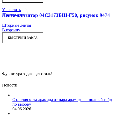
Увеличить
В отложенное
Лента для штор 04С3173БШ-Г50, рисунок 9474
Шторные ленты
В корзину
БЫСТРЫЙ ЗАКАЗ
Фурнитура задающая стиль!
Новости
Отличия мета-арамида от пара-арамида — полный гайд
по выбору
04.06.2026