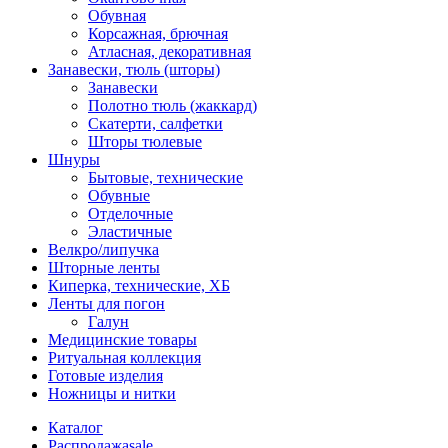
Обувная
Корсажная, брючная
Атласная, декоративная
Занавески, тюль (шторы)
Занавески
Полотно тюль (жаккард)
Скатерти, салфетки
Шторы тюлевые
Шнуры
Бытовые, технические
Обувные
Отделочные
Эластичные
Велкро/липучка
Шторные ленты
Киперка, технические, ХБ
Ленты для погон
Галун
Медицинские товары
Ритуальная коллекция
Готовые изделия
Ножницы и нитки
Каталог
Распродажа
sale