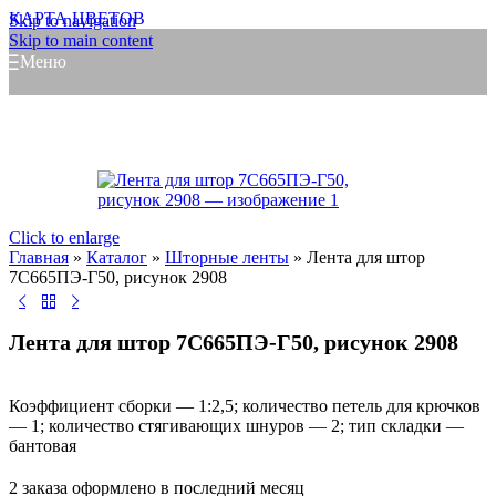
КАРТА ЦВЕТОВ
Skip to navigation
Skip to main content
Меню
Click to enlarge
Главная
»
Каталог
»
Шторные ленты
»
Лента для штор
7С665ПЭ-Г50, рисунок 2908
Лента для штор 7С665ПЭ-Г50, рисунок 2908
Коэффициент сборки — 1:2,5; количество петель для крючков
— 1; количество стягивающих шнуров — 2; тип складки —
бантовая
2
заказа оформлено в последний месяц