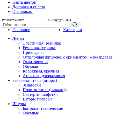
Карта цветов
Доставка и оплата
Оптовикам
Разработка сайта
, © Copyright, 2024
Основное
Категории
Ленты
Эластичная (резинка)
Ременная (стропы)
Прикладная
Отделочная (кружево, с орнаментом, жаккардовая)
Окантовочная
Обувная
Корсажная, брючная
Атласная, декоративная
Занавески, тюль (шторы)
Занавески
Полотно тюль (жаккард)
Скатерти, салфетки
Шторы тюлевые
Шнуры
Бытовые, технические
Обувные