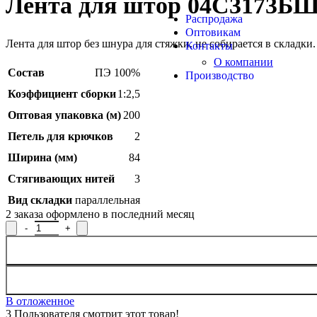
Лента для штор 04С3173БШ-
Продукция из арамидных 
Распродажа
Оптовикам
SALE
Лента для штор без шнура для стяжки. не собирается в складки.
Контакты
О компании
Состав
ПЭ 100%
Производство
Коэффициент сборки
1:2,5
Оптовая упаковка (м)
200
Петель для крючков
2
Ширина (мм)
84
Стягивающих нитей
3
Вид складки
параллельная
2
заказа оформлено в последний месяц
Количество товара Лента для штор 04С3173БШ-Г50, рисунок 9
В отложенное
3
Пользователя смотрит этот товар!