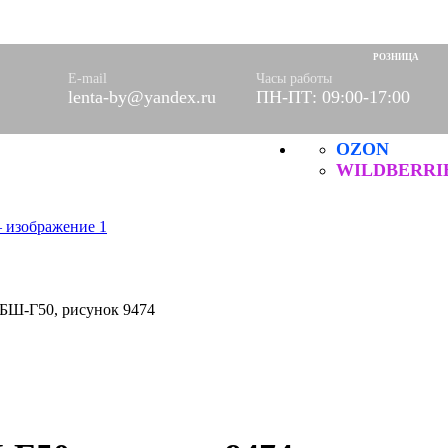
оры)
вое
РОЗНИЦА
фетки
E-mail
Часы работы
ые
lenta-by@yandex.ru
ПН-ПТ: 09:00-17:00
OZON
ХБ
ические
WILDBERRI
БШ-Г50, рисунок 9474