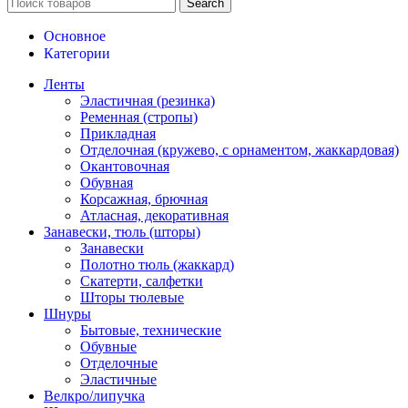
Search
Основное
Категории
Ленты
Эластичная (резинка)
Ременная (стропы)
Прикладная
Отделочная (кружево, с орнаментом, жаккардовая)
Окантовочная
Обувная
Корсажная, брючная
Атласная, декоративная
Занавески, тюль (шторы)
Занавески
Полотно тюль (жаккард)
Скатерти, салфетки
Шторы тюлевые
Шнуры
Бытовые, технические
Обувные
Отделочные
Эластичные
Велкро/липучка