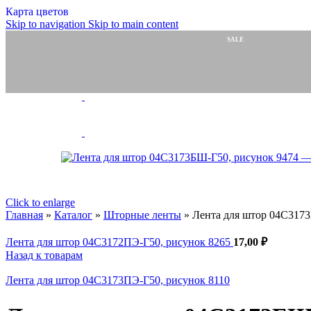
Карта цветов
Занавески, тюль (шт
Skip to navigation
Skip to main content
Занавески
Полотно тюле
SALE
ПОПУЛЯРНО
Скатерти, сал
Шторы тюлев
Шнуры
Шнуры ПЭ и 
Бытовые, техн
Обувные
Отделочные
Эластичные
Велкро/липучка
Шторные ленты
Силовые структуры
Click to enlarge
Галун
Главная
»
Каталог
»
Шторные ленты
»
Лента для штор 04С3173
Ленты для погон
Ленты, тесьмы, шнуры
Медицинские товары
Лента для штор 04С3172ПЭ-Г50, рисунок 8265
17,00
₽
Ритуальная коллекция
Назад к товарам
Готовые изделия
Ножницы и нитки
Лента для штор 04С3173ПЭ-Г50, рисунок 8110
Ножницы
Инновации