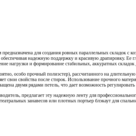
предназначена для создания ровных параллельных складок с коэ
 обеспечивая надежную поддержку и красивую драпировку. Ее г
ение нагрузки и формирование стабильных, аккуратных складок
оятно, особо прочный полиэстер), рассчитанного на длительную
яет свои свойства после стирок. Использование прочного матер
ащена двумя рядами петель, что дает возможность регулировать
зводитель, предлагает эту надежную ленту для профессионально
театральных занавесов или плотных портьер блэкаут для спальн