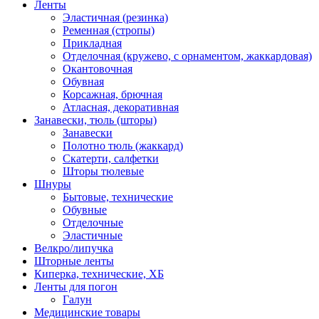
Ленты
Эластичная (резинка)
Ременная (стропы)
Прикладная
Отделочная (кружево, с орнаментом, жаккардовая)
Окантовочная
Обувная
Корсажная, брючная
Атласная, декоративная
Занавески, тюль (шторы)
Занавески
Полотно тюль (жаккард)
Скатерти, салфетки
Шторы тюлевые
Шнуры
Бытовые, технические
Обувные
Отделочные
Эластичные
Велкро/липучка
Шторные ленты
Киперка, технические, ХБ
Ленты для погон
Галун
Медицинские товары