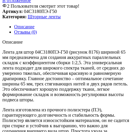
В отложенное
2
Пользователя смотрит этот товар!
Артикул:
04С3180ПЭ-Г50
Категория:
Шторные ленты
Описание
Отзывы (0)
Описание
Лента для штор 04С3180ПЭ-Г50 (рисунок 8176) шириной 65
мм предназначена для создания аккуратных параллельных
складок с коэффициентом сборки 1:2,5. Эта универсальная
лента подходит для широкого спектра тканей, от средних до
умеренно тяжелых, обеспечивая красивую и равномерную
драпировку. Главное достоинство – оптимальное сочетание
ширины 65 мм, трех стягивающих нитей и двух рядов петель.
Это обеспечивает хорошую поддержку ткани, легкое
формирование складок и возможность регулировки высоты
подвеса шторы.
Лента изготовлена из прочного полиэстера (ПЭ),
гарантирующего долговечность и стабильность формы.
Полиэстер является износостойким материалом, он не садится
при стирке и устойчив к выгоранию, что важно для
сохранения внешнего вида штор. Простота ухода за