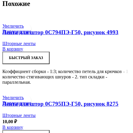
Похожие
Увеличить
В отложенное
Лента для штор 0С794ПЭ-Г50, рисунок 4993
Шторные ленты
В корзину
БЫСТРЫЙ ЗАКАЗ
Коэффициент сборки - 1:3; количество петель для крючков - 1;
количество стягивающих шнуров - 2. тип складки -
параллельная.
Увеличить
В отложенное
Лента для штор 0С795ПЭ-Г50, рисунок 8275
Шторные ленты
10,00
₽
В корзину