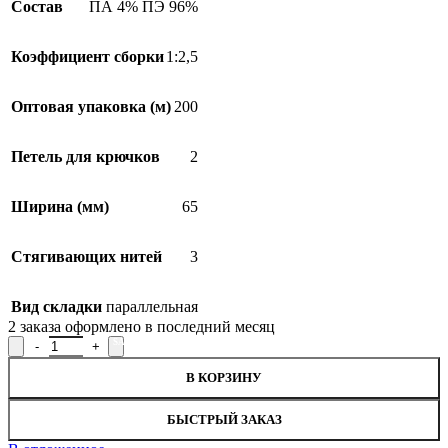
Состав
ПА 4% ПЭ 96%
Коэффициент сборки
1:2,5
Оптовая упаковка (м)
200
Петель для крючков
2
Ширина (мм)
65
Стягивающих нитей
3
Вид складки
параллельная
2
заказа оформлено в последний месяц
Количество товара Лента для штор 04С3180ПЭ-Г50, рисунок 8
SALE
В КОРЗИНУ
БЫСТРЫЙ ЗАКАЗ