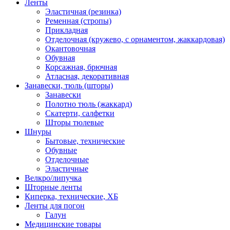
Ленты
Эластичная (резинка)
Ременная (стропы)
Прикладная
Отделочная (кружево, с орнаментом, жаккардовая)
Окантовочная
Обувная
Корсажная, брючная
Атласная, декоративная
Занавески, тюль (шторы)
Занавески
Полотно тюль (жаккард)
Скатерти, салфетки
Шторы тюлевые
Шнуры
Бытовые, технические
Обувные
Отделочные
Эластичные
Велкро/липучка
Шторные ленты
Киперка, технические, ХБ
Ленты для погон
Галун
Медицинские товары