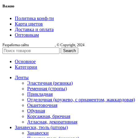
Важно
Политика конф-ти
Карта цветов
Доставка и оплата
Оптовикам
Разработка сайта
, © Copyright, 2024
Search
Основное
Категории
Ленты
Эластичная (резинка)
Ременная (стропы)
Прикладная
Отделочная (кружево, с орнаментом, жаккардовая)
Окантовочная
Обувная
Корсажная, брючная
Атласная, декоративная
Занавески, тюль (шторы)
Занавески