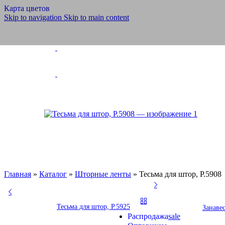
Полотно тюлев
Карта цветов
Скатерти, салф
Skip to navigation
Skip to main content
Шторы тюлевы
Шнуры
Шнуры ПЭ и Х
Бытовые, техни
Обувные
Отделочные
Эластичные
Велкро/липучка
Шторные ленты
Силовые структуры
Галун
Ленты для погон
Ленты, тесьмы, шнуры
Медицинские товары
Ритуальная коллекция
Готовые изделия
Главная
»
Каталог
»
Шторные ленты
»
Тесьма для штор, Р.5908
Ножницы и нитки
Ножницы
Инновации
Продукция из арамидных н
Тесьма для штор, Р.5925
Занаве
Распродажа
sale