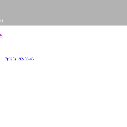
00
Задать вопрос
S
it
+7(925) 192-56-46