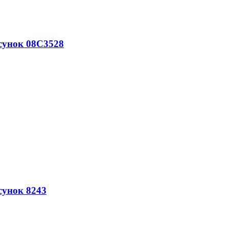
сунок 08С3528
сунок 8243