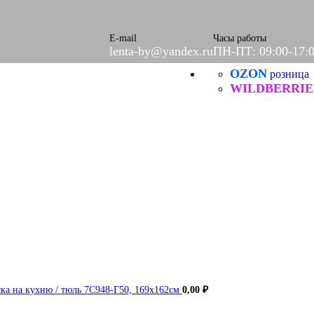
ое
етки
е
E-mail
Часы работы
lenta-by@yandex.ru
ПН-ПТ: 09:00-17:
OZON
Б
розница
ческие
WILDBERRIE
итей
ска на кухню / тюль 7С948-Г50, 169х162см
0,00
₽