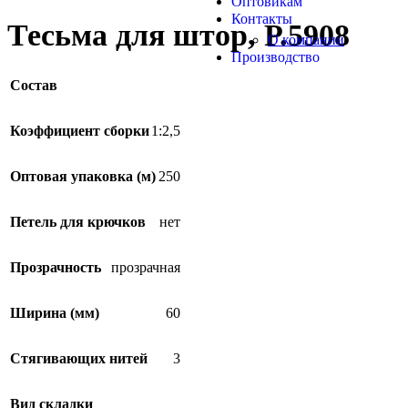
Оптовикам
Контакты
Тесьма для штор, Р.5908
О компании
Производство
Состав
Коэффициент сборки
1:2,5
Оптовая упаковка (м)
250
Петель для крючков
нет
Прозрачность
прозрачная
Ширина (мм)
60
Стягивающих нитей
3
Вид складки