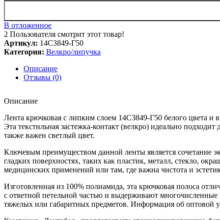
В отложенное
2
Пользователя смотрит этот товар!
Артикул:
14С3849-Г50
Категория:
Велкро/липучка
Описание
Отзывы (0)
Описание
Лента крючковая с липким слоем 14С3849-Г50 белого цвета и
Эта текстильная застежка-контакт (велкро) идеально подходит
также важен светлый цвет.
Ключевым преимуществом данной ленты является сочетание эк
гладких поверхностях, таких как пластик, металл, стекло, ок
медицинских применений или там, где важна чистота и эстетик
Изготовленная из 100% полиамида, эта крючковая полоса отл
с ответной петельной частью и выдерживают многочисленные
тяжелых или габаритных предметов. Информация об оптовой уп