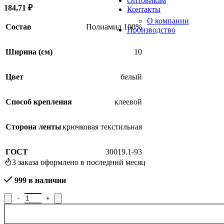
Оптовикам
184,71
₽
Контакты
О компании
Состав
Полиамид 100%
Производство
Ширина (см)
10
Цвет
белый
Способ крепления
клеевой
SALE
Сторона ленты
крючковая текстильная
ГОСТ
30019.1-93
3
заказа оформлено в последний месяц
999 в наличии
Количество товара Лента крючковая с липким слоем, 14С3849-