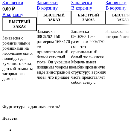
Занавески
Занавески
Занавески
Занавески
В корзину
В корзину
В корзину
0,00
₽
В корзину
БЫСТРЫЙ
БЫСТРЫЙ
БЫСТРЫЙ
ЗАКАЗ
ЗАКАЗ
ЗАКАЗ
БЫСТРЫЙ
ЗАКАЗ
Занавеска
Занавеска
Занавеска на
08С6262-Г50
08С6263-Г50
шторной ленте
Занавеска с
размером 165×170
размером 200×170
романтичными
см –
см – это
ромашками на
привлекательный
оригинальный
небольшое окно.
белый сетчатый
белый тюль-кисея.
подойдет для
тюль. Он украшен
Модель имеет
кухонного окна,
изящным узором в
комбинированную
детской комнаты,
виде виноградной
структуру: верхняя
загородного
лозы, что придает
часть представляет
домика.
собой сетку с
Фурнитура задающая стиль!
Новости