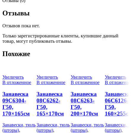
Отзывы (0)
Отзывы
Отзывов пока нет.
Только зарегистрированные клиенты, купившие данный
товар, могут публиковать отзывы.
Похожие
Увеличить
Увеличить
Увеличить
Увеличить
В отложенное
В отложенное
В отложенное
В отложенно
Занавеска
Занавеска
Занавеска
Занавеска
09С6304-
08С6262-
08С6263-
06С6126-
Г50,
Г50,
Г50,
Г50,
170×165см
165×170см
200×170см
160×255см
Занавески, тюль
Занавески, тюль
Занавески, тюль
Занавески, т
(шторы)
,
(шторы)
,
(шторы)
,
(шторы)
,