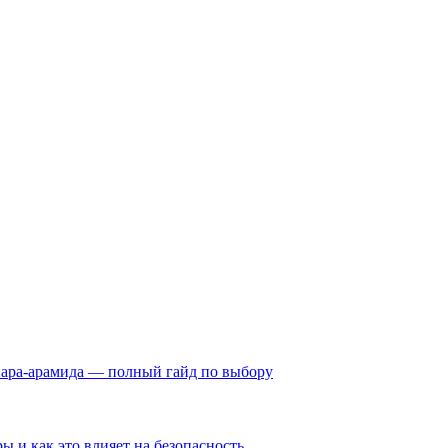
пара-арамида — полный гайд по выбору
ы и как это влияет на безопасность