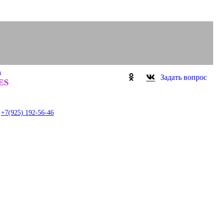
а
Задать вопрос
0
ES
item
+7(925) 192-56-46