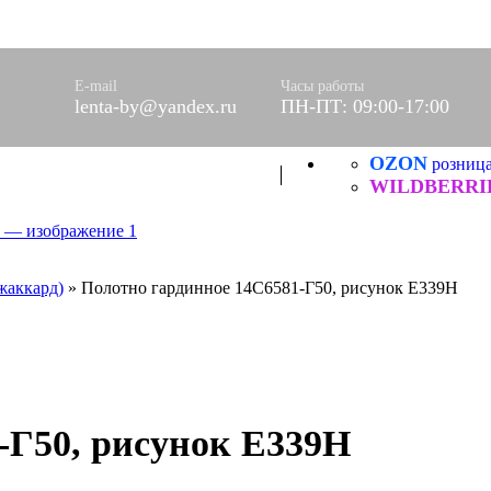
оры)
вое
фетки
E-mail
Часы работы
ые
lenta-by@yandex.ru
ПН-ПТ: 09:00-17:00
OZON
ХБ
розниц
ические
WILDBERRI
жаккард)
»
Полотно гардинное 14С6581-Г50, рисунок Е339Н
-Г50, рисунок Е339Н