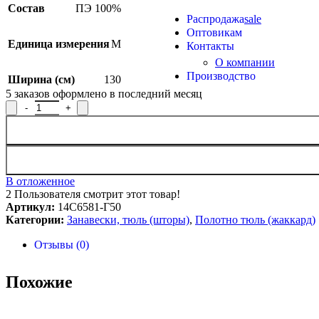
Продукция из арамидных 
Состав
ПЭ 100%
Распродажа
sale
Оптовикам
Единица измерения
М
Контакты
О компании
Производство
Ширина (см)
130
5
заказов оформлено в последний месяц
Количество товара Полотно гардинное 14С6581-Г50, рисунок 
В отложенное
2
Пользователя смотрит этот товар!
Артикул:
14С6581-Г50
Категории:
Занавески, тюль (шторы)
,
Полотно тюль (жаккард)
Отзывы (0)
Похожие