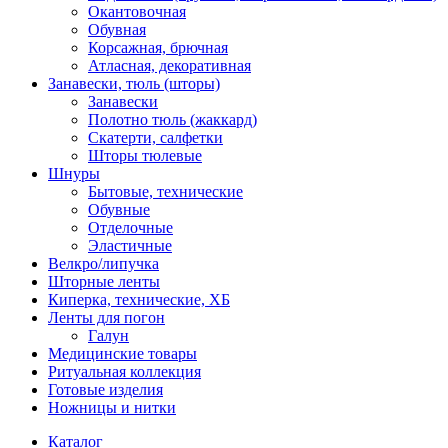
Окантовочная
Обувная
Корсажная, брючная
Атласная, декоративная
Занавески, тюль (шторы)
Занавески
Полотно тюль (жаккард)
Скатерти, салфетки
Шторы тюлевые
Шнуры
Бытовые, технические
Обувные
Отделочные
Эластичные
Велкро/липучка
Шторные ленты
Киперка, технические, ХБ
Ленты для погон
Галун
Медицинские товары
Ритуальная коллекция
Готовые изделия
Ножницы и нитки
Каталог