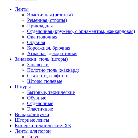
Ленты
Эластичная (резинка)
Ременная (стропы)
Прикладная
Отделочная (кружево, с орнаментом, жаккардовая)
Окантовочная
Обувная
Корсажная, брючная
Атласная, декоративная
Занавески, тюль (шторы)
Занавески
Полотно тюль (жаккард)
Скатерти, салфетки
Шторы тюлевые
Шнуры
Бытовые, технические
Обувные
Отделочные
Эластичные
Велкро/липучка
Шторные ленты
Киперка, технические, ХБ
Ленты для погон
Галун