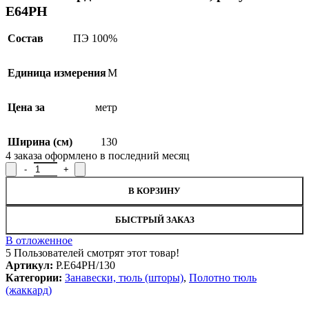
Е64РН
Состав
ПЭ 100%
Единица измерения
М
Цена за
метр
Ширина (см)
130
4
заказа оформлено в последний месяц
Количество товара Полотно гардинное Р.Е64РН/130, рисунок 
В КОРЗИНУ
БЫСТРЫЙ ЗАКАЗ
В отложенное
5
Пользователей смотрят этот товар!
Артикул:
Р.Е64РН/130
Категории:
Занавески, тюль (шторы)
,
Полотно тюль
(жаккард)