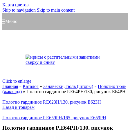
Карта цветов
Skip to navigation
Skip to main content
Меню
Click to enlarge
Главная
»
Каталог
»
Занавески, тюль (шторы)
»
Полотно тюль
(жаккард)
»
Полотно гардинное Р.Е64РН/130, рисунок Е64РН
Полотно гардинное Р.Е623Н/130, рисунок Е623Н
Назад к товарам
Полотно гардинное Р.Е659РН/165, рисунок Е659РН
Полотно гардинное Р.Е64РН/130, рисунок