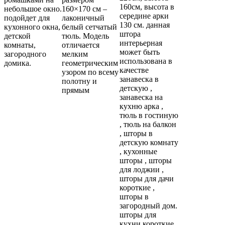
160см, высота в
небольшое окно.
160×170 см –
середине арки
подойдет для
лаконичный
130 см. данная
кухонного окна,
белый сетчатый
штора
детской
тюль. Модель
интерьерная
комнаты,
отличается
может быть
загородного
мелким
использована в
домика.
геометрическим
качестве
узором по всему
занавеска в
полотну и
детскую ,
прямым
занавеска на
кухню арка ,
тюль в гостиную
, тюль на балкон
, шторы в
детскую комнату
, кухонные
шторы , шторы
для лоджии ,
шторы для дачи
короткие ,
шторы в
загородный дом.
шторы для
кухни короткие